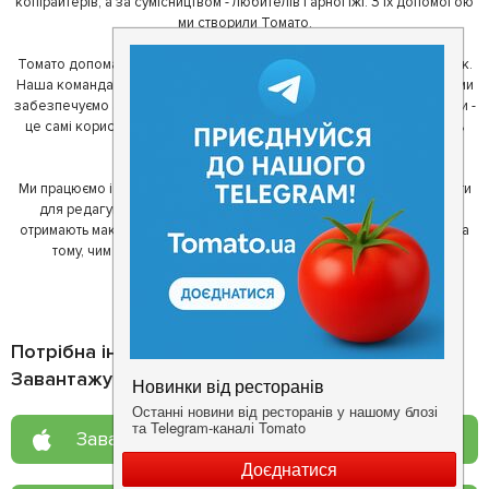
копірайтерів, а за сумісництвом - любителів гарної їжі. З їх допомогою
ми створили Томато.
Томато допомагає своїм користувачам знайти цікаві місця неподалік.
Наша команда регулярно зв'язується з ресторанами - таким чином ми
забезпечуємо актуальність інформації. Друга частина нашої команди -
це самі користувачі, які діляться своїми враженнями і допомагають
один одному у виборі кращих місць.
Ми працюємо і з ресторанами. Для них ми надаємо зручні інструменти
для редагування інформації про себе - в результаті відвідувачі
отримають максимум інформації, а ресторан зможе зосередитися на
тому, чим він любить займатися більше всього - смачній їжі.
Потрібна інформація про заклад?
Завантажуйте додаток!
Завантажте у
App Store