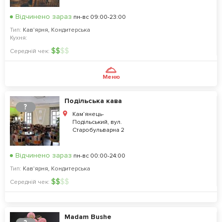
Відчинено зараз
пн-вс 09:00-23:00
Тип:
Кав'ярня
,
Кондитерська
Кухня:
$
$
$
$
Середній чек:
Меню
Подільська кава
?
Кам’янець-
Подільський, вул.
Старобульварна 2
Відчинено зараз
пн-вс 00:00-24:00
Тип:
Кав'ярня
,
Кондитерська
$
$
$
$
Середній чек:
Madam Bushe