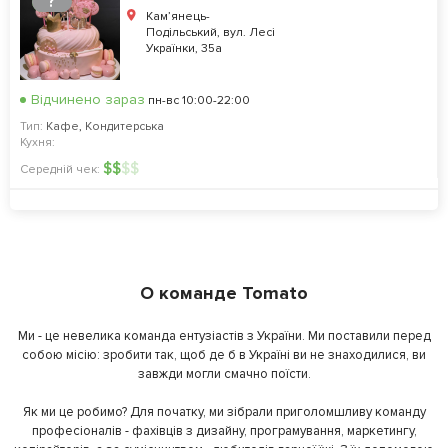
?
Кам’янець-
Подільський, вул. Лесі
Українки, 35а
Відчинено зараз
пн-вс 10:00-22:00
Тип:
Кафе
,
Кондитерська
Кухня:
$
$
$
$
Середній чек:
О команде Tomato
Ми - це невелика команда ентузіастів з України. Ми поставили перед
собою місію: зробити так, щоб де б в Україні ви не знаходилися, ви
завжди могли смачно поїсти.
Як ми це робимо? Для початку, ми зібрали приголомшливу команду
професіоналів - фахівців з дизайну, програмування, маркетингу,