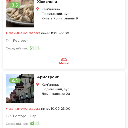
Хінкальня
3.5
Кам’янець-
Подільський, вул.
Князів Коріатовичів 9
зачинено зараз
пн-вс 11:00-22:00
Тип:
Ресторан
$
$
$
$
Середній чек:
Меню
Армстронг
3.4
Кам’янець-
Подільський, вул.
Домініканська 2а
зачинено зараз
пн-вс 10:00-23:00
Тип:
Ресторан
,
Бар
$
$
$
$
Середній чек: