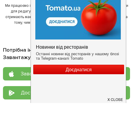
Ми працюємо і з ресторанами. Для них ми надаємо зручні інструменти
для редагування інформації про себе - в результаті відвідувачі
отримають максимум інформації, а ресторан зможе зосередитися на
тому, чим він любить займатися більше всього - смачній їжі.
Потрібна інформація про заклад?
Завантажуйте додаток!
Завантажте у
App Store
Доступно у
Google Play
Про нас
Рецепт дня