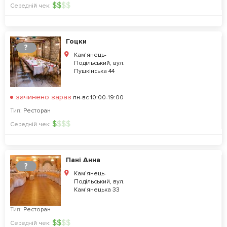
$
$
$
$
Середній чек:
Гоцки
?
Кам’янець-
Подільський, вул.
Пушкінська 44
зачинено зараз
пн-вс 10:00-19:00
Тип:
Ресторан
$
$
$
$
Середній чек:
Пані Анна
?
Кам’янець-
Подільський, вул.
Кам'янецька 33
Тип:
Ресторан
$
$
$
$
Середній чек: