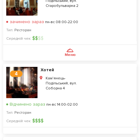
Подільський, вул.
Старобульварна 2
зачинено зараз
пн-вс 08:00-22:00
Тип:
Ресторан
$
$
$
$
Середній чек:
Меню
Хотей
4
Кам’янець-
Подільський, вул.
Соборна 4
Відчинено зараз
пн-вс 14:00-02:00
Тип:
Ресторан
$
$
$
$
Середній чек: