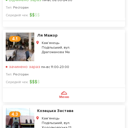
пн-вс 08:00-24:00
Тип:
Ресторан
$
$
$
$
Середній чек:
Ля Мажор
4.1
Кам’янець-
Подільський, вул.
Драгоманова 14а
зачинено зараз
пн-вс 11:00-23:00
Тип:
Ресторан
$
$
$
$
Середній чек:
Меню
Козацька Застава
4.3
Кам’янець-
Подільський, вул.
Холодноярська 13