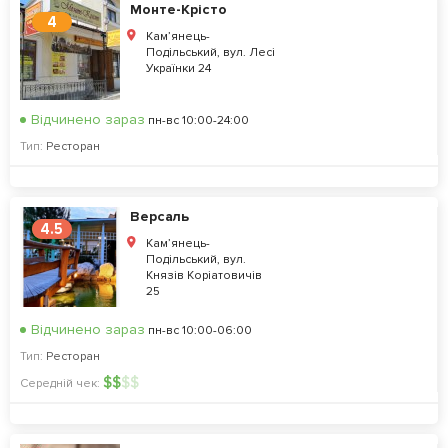
Монте-Крісто
4
Кам’янець-
Подільський, вул. Лесі
Українки 24
Відчинено зараз
пн-вс 10:00-24:00
Тип:
Ресторан
Версаль
4.5
Кам’янець-
Подільський, вул.
Князів Коріатовичів
25
Відчинено зараз
пн-вс 10:00-06:00
Тип:
Ресторан
$
$
$
$
Середній чек: