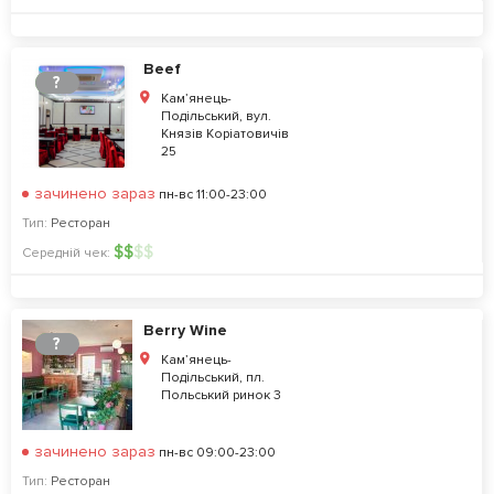
Beef
?
Кам’янець-
Подільський, вул.
Князів Коріатовичів
25
зачинено зараз
пн-вс 11:00-23:00
Тип:
Ресторан
$
$
$
$
Середній чек:
Berry Wine
?
Кам’янець-
Подільський, пл.
Польський ринок 3
зачинено зараз
пн-вс 09:00-23:00
Тип:
Ресторан