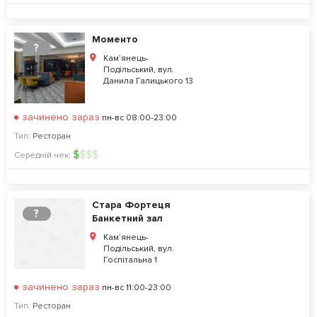
Моменто
?
Кам’янець-
Подільський, вул.
Данила Галицького 13
зачинено зараз
пн-вс 08:00-23:00
Тип:
Ресторан
$
$
$
$
Середній чек:
Стара Фортеця
?
Банкетний зал
Кам’янець-
Подільський, вул.
Госпітальна 1
зачинено зараз
пн-вс 11:00-23:00
Тип:
Ресторан