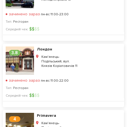
зачинено зараз
пн-вс 11:00-23:00
Тип:
Ресторан
$
$
$
$
Середній чек:
Лондон
3.8
Кам’янець-
Подільський, вул.
Князів Коріатовичів 11
зачинено зараз
пн-вс 11:00-22:00
Тип:
Ресторан
$
$
$
$
Середній чек:
Primavera
4
Кам’янець-