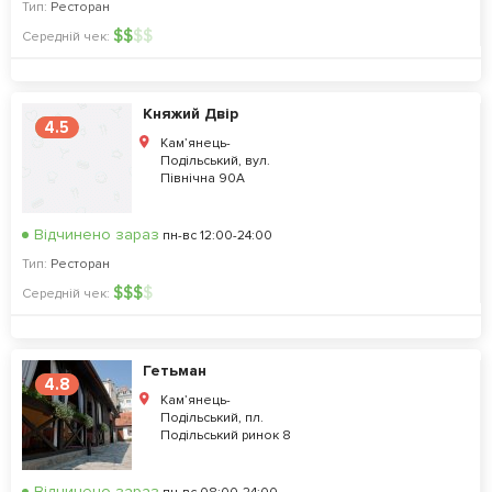
Тип:
Ресторан
$
$
$
$
Середній чек:
Княжий Двір
4.5
Кам’янець-
Подільський, вул.
Північна 90А
Відчинено зараз
пн-вс 12:00-24:00
Тип:
Ресторан
$
$
$
$
Середній чек:
Гетьман
4.8
Кам’янець-
Подільський, пл.
Подільський ринок 8
Відчинено зараз