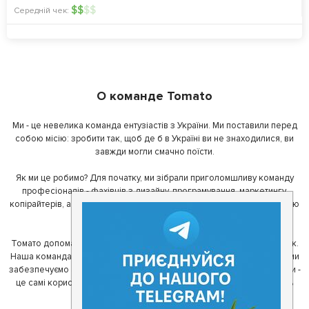
$
$
$
$
Середній чек:
О команде Tomato
Ми - це невелика команда ентузіастів з України. Ми поставили перед
собою місію: зробити так, щоб де б в Україні ви не знаходилися, ви
завжди могли смачно поїсти.
Як ми це робимо? Для початку, ми зібрали приголомшливу команду
професіоналів - фахівців з дизайну, програмування, маркетингу,
копірайтерів, а за сумісництвом - любителів гарної їжі. З їх допомогою
ми створили Томато.
Томато допомагає своїм користувачам знайти цікаві місця неподалік.
Наша команда регулярно зв'язується з ресторанами - таким чином ми
забезпечуємо актуальність інформації. Друга частина нашої команди -
це самі користувачі, які діляться своїми враженнями і допомагають
один одному у виборі кращих місць.