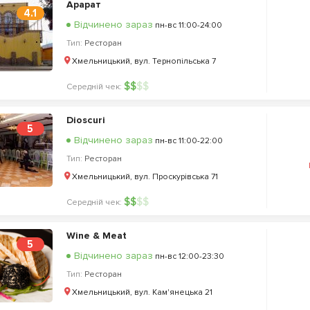
Арарат
4.1
Відчинено зараз
пн-вс 11:00-24:00
Тип:
Ресторан
Хмельницький, вул. Тернопільська 7
$
$
$
$
Середній чек:
Dioscuri
5
Відчинено зараз
пн-вс 11:00-22:00
Тип:
Ресторан
Хмельницький, вул. Проскурівська 71
$
$
$
$
Середній чек:
Wine & Meat
5
Відчинено зараз
пн-вс 12:00-23:30
Тип:
Ресторан
Хмельницький, вул. Кам'янецька 21