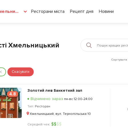
Ресторани міста
Рецепт дня
Новини
Хмельницький
місті Хмельницький
Сортувати 
Скасувати
Золотий лев Банкетний зал
4.8
Відчинено зараз
пн-вс 12:00-24:00
Тип:
Ресторан
Хмельницький, вул. Тернопільська 10
$
$
$
$
Середній чек: