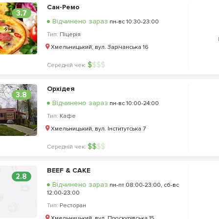
Сан-Ремо
3.7
Відчинено зараз
пн-вс 10:30-23:00
Тип:
Піцерія
Хмельницький, вул. Зарічанська 16
$
$
$
$
Середній чек:
Орхідея
3.8
Відчинено зараз
пн-вс 10:00-24:00
Тип:
Кафе
Хмельницький, вул. Інститутська 7
$
$
$
$
Середній чек:
BEEF & CAKE
2.8
Відчинено зараз
пн-пт 08:00-23:00, сб-вс
12:00-23:00
Тип:
Ресторан
Хмельницький, вул. Проскурівська 15