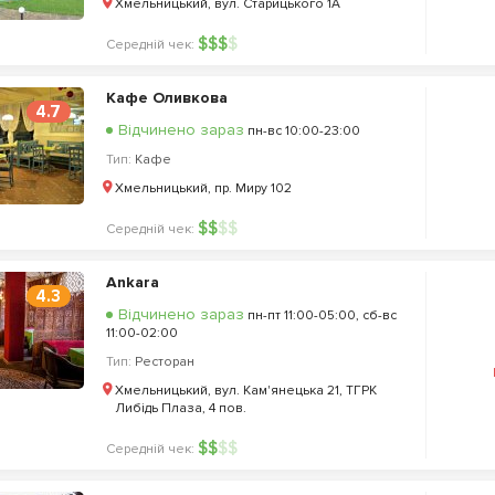
Хмельницький, вул. Старицького 1А
$
$
$
$
Середній чек:
Кафе Оливкова
4.7
Відчинено зараз
пн-вс 10:00-23:00
Тип:
Кафе
Хмельницький, пр. Миру 102
$
$
$
$
Середній чек:
Ankara
4.3
Відчинено зараз
пн-пт 11:00-05:00, сб-вс
11:00-02:00
Тип:
Ресторан
Хмельницький, вул. Кам'янецька 21, ТГРК
Либідь Плаза, 4 пов.
$
$
$
$
Середній чек: