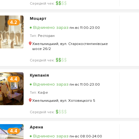
$
$
$
$
Середній чек:
Моцарт
4.2
Відчинено зараз
пн-вс 11:00-23:00
Тип:
Ресторан
Хмельницький, вул. Старокостянтинівське
шосе 26/2
$
$
$
$
Середній чек:
Кумпанія
4.4
Відчинено зараз
пн-вс 11:00-23:00
Тип:
Кафе
Хмельницький, вул. Хотовицкого 5
$
$
$
$
Середній чек:
Арена
4.4
Відчинено зараз
пн-вс 08:00-24:00