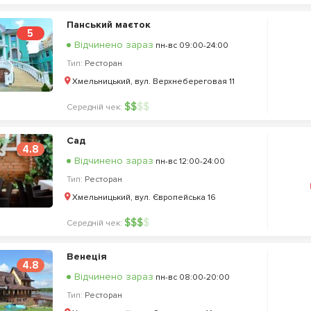
Панський маєток
5
Відчинено зараз
пн-вс 09:00-24:00
Тип:
Ресторан
Хмельницький, вул. Верхнебереговая 11
$
$
$
$
Середній чек:
Сад
4.8
Відчинено зараз
пн-вс 12:00-24:00
Тип:
Ресторан
Хмельницький, вул. Європейська 16
$
$
$
$
Середній чек:
Венеція
4.8
Відчинено зараз
пн-вс 08:00-20:00
Тип:
Ресторан