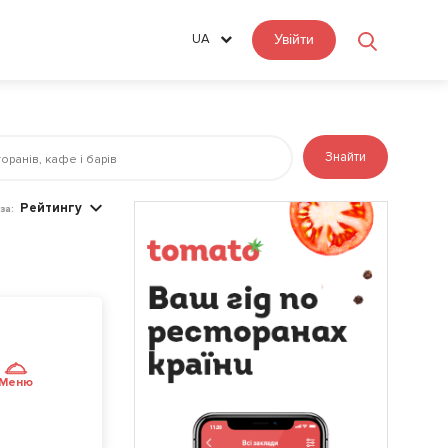
UA
Увійти
Знайти
Рейтингу
за:
Меню