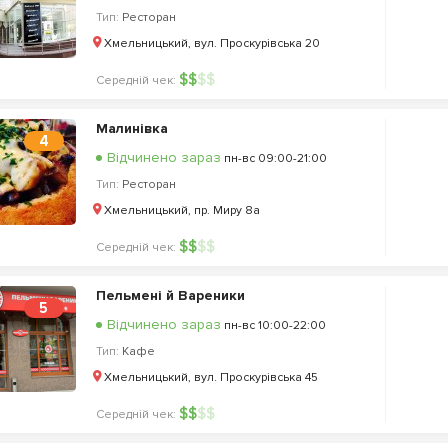
Тип:
Ресторан
Хмельницький, вул. Проскурівська 20
$
$
$
$
Середній чек:
Малинівка
4
Відчинено зараз
пн-вс 09:00-21:00
Тип:
Ресторан
Хмельницький, пр. Миру 8а
$
$
$
$
Середній чек:
Пельмені й Вареники
5
Відчинено зараз
пн-вс 10:00-22:00
Тип:
Кафе
Хмельницький, вул. Проскурівська 45
$
$
$
$
Середній чек: