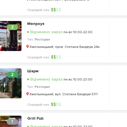
$
$
$
$
Середній чек:
Мелроуз
3
Відчинено зараз
пн-вс 10:00-22:00
Тип:
Ресторан
Хмельницький, пров. Степана Бандери 24а
$
$
$
$
Середній чек:
Шарм
2
Відчинено зараз
пн-вс 10:00-23:00
Тип:
Ресторан
Хмельницький, вул. Степана Бандери 57/1
$
$
$
$
Середній чек:
Grill Pub
?
Відчинено зараз
пн-вс 10:00-22:00