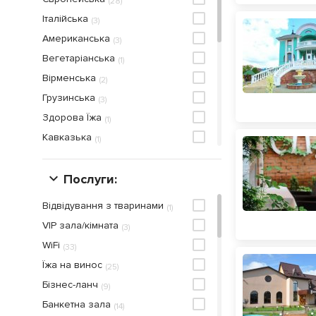
(
28
)
Італійська
(
3
)
Американська
(
3
)
Вегетаріанська
(
1
)
Вірменська
(
2
)
Грузинська
(
3
)
Здорова Їжа
(
1
)
Кавказька
(
1
)
Китайська
(
1
)
Корейська
Послуги:
(
1
)
Мангал-меню
(
1
)
Відвідування з тваринами
(
1
)
Мексиканська
(
1
)
VIP зала/кімната
(
3
)
Піца
(
1
)
WiFi
(
33
)
Російська
(
1
)
Їжа на винос
(
25
)
Стейк-хаус
(
2
)
Бiзнес-ланч
(
9
)
Суші
(
1
)
Банкетна зала
(
14
)
Східнa