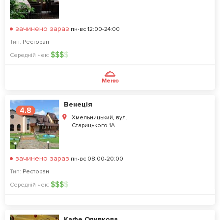
зачинено зараз
пн-вс 12:00-24:00
Тип:
Ресторан
$
$
$
$
Середній чек:
Меню
Венеція
4.8
Хмельницький, вул.
Старицького 1А
зачинено зараз
пн-вс 08:00-20:00
Тип:
Ресторан
$
$
$
$
Середній чек:
Кафе Оливкова