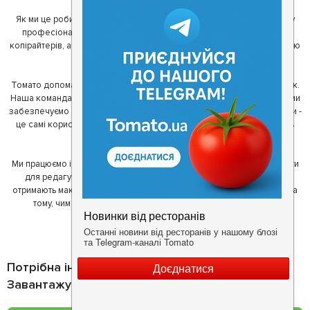
Як ми це робимо? Для початку, ми зібрали приголомшливу команду
професіоналів - фахівців з дизайну, програмування, маркетингу,
копірайтерів, а за сумісництвом - любителів гарної їжі. З їх допомогою
ми створили Томато.
Томато допомагає своїм користувачам знайти цікаві місця неподалік.
Наша команда регулярно зв'язується з ресторанами - таким чином ми
забезпечуємо актуальність інформації. Друга частина нашої команди -
це самі користувачі, які діляться своїми враженнями і допомагають
один одному у виборі кращих місць.
Ми працюємо і з ресторанами. Для них ми надаємо зручні інструменти
для редагування інформації про себе - в результаті відвідувачі
отримають максимум інформації, а ресторан зможе зосередитися на
тому, чим він любить займатися більше всього - смачній їжі.
Потрібна інформація про заклад?
Завантажуйте додаток!