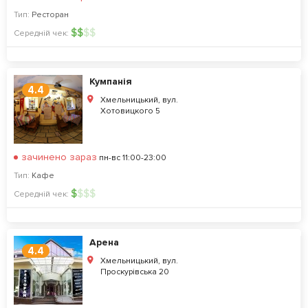
Тип:
Ресторан
$
$
$
$
Середній чек:
Кумпанія
4.4
Хмельницький, вул.
Хотовицкого 5
зачинено зараз
пн-вс 11:00-23:00
Тип:
Кафе
$
$
$
$
Середній чек:
Арена
4.4
Хмельницький, вул.
Проскурівська 20