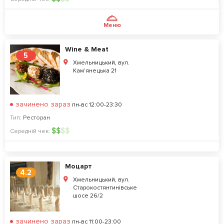
Меню
Wine & Meat
5
Хмельницький, вул.
Кам'янецька 21
зачинено зараз
пн-вс 12:00-23:30
Тип:
Ресторан
$
$
$
$
Середній чек:
Моцарт
4.2
Хмельницький, вул.
Старокостянтинівське
шосе 26/2
зачинено зараз
пн-вс 11:00-23:00