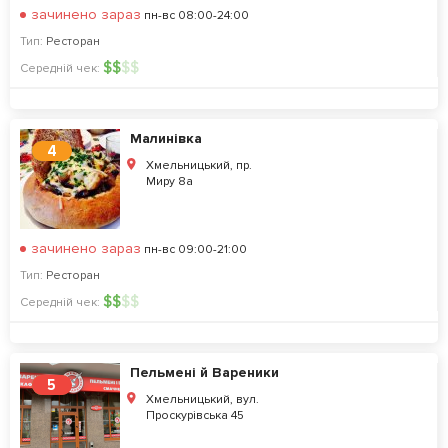
зачинено зараз
пн-вс 08:00-24:00
Тип:
Ресторан
$
$
$
$
Середній чек:
Малинівка
4
Хмельницький, пр.
Миру 8а
зачинено зараз
пн-вс 09:00-21:00
Тип:
Ресторан
$
$
$
$
Середній чек:
Пельмені й Вареники
5
Хмельницький, вул.
Проскурівська 45