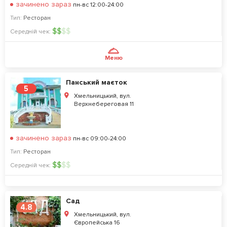
зачинено зараз
пн-вс 12:00-24:00
Тип:
Ресторан
$
$
$
$
Середній чек:
Меню
Панський маєток
5
Хмельницький, вул.
Верхнебереговая 11
зачинено зараз
пн-вс 09:00-24:00
Тип:
Ресторан
$
$
$
$
Середній чек:
Сад
4.8
Хмельницький, вул.
Європейська 16