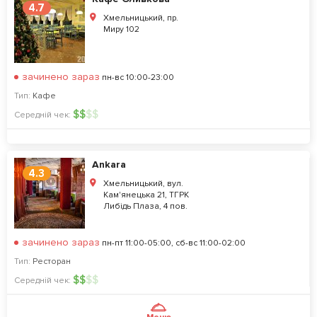
4.7
Хмельницький, пр.
Миру 102
зачинено зараз
пн-вс 10:00-23:00
Тип:
Кафе
$
$
$
$
Середній чек:
Ankara
4.3
Хмельницький, вул.
Кам'янецька 21, ТГРК
Либідь Плаза, 4 пов.
зачинено зараз
пн-пт 11:00-05:00, сб-вс 11:00-02:00
Тип:
Ресторан
$
$
$
$
Середній чек: