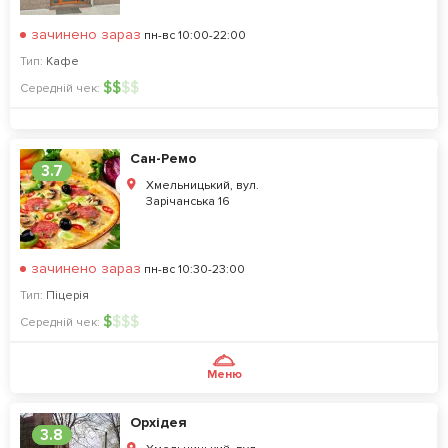
зачинено зараз
пн-вс 10:00-22:00
Тип:
Кафе
$
$
$
$
Середній чек:
Сан-Ремо
3.7
Хмельницький, вул.
Зарічанська 16
зачинено зараз
пн-вс 10:30-23:00
Тип:
Піцерія
$
$
$
$
Середній чек:
Меню
Орхідея
3.8