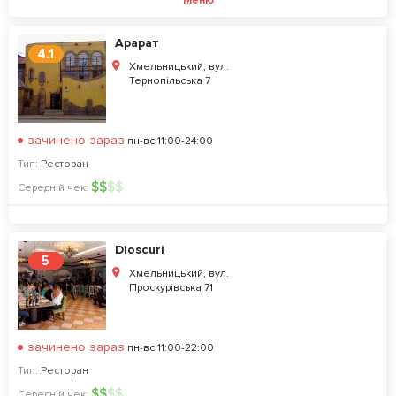
Меню
Арарат
4.1
Хмельницький, вул.
Тернопільська 7
зачинено зараз
пн-вс 11:00-24:00
Тип:
Ресторан
$
$
$
$
Середній чек:
Dioscuri
5
Хмельницький, вул.
Проскурівська 71
зачинено зараз
пн-вс 11:00-22:00
Тип:
Ресторан
$
$
$
$
Середній чек: