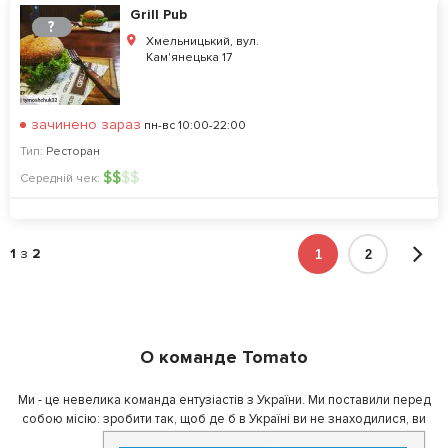
Grill Pub
?
Хмельницький, вул.
Кам'янецька 17
зачинено зараз
пн-вс 10:00-22:00
Тип:
Ресторан
$
$
$
$
Середній чек:
1
з
2
1
2
О команде Tomato
Ми - це невелика команда ентузіастів з України. Ми поставили перед
собою місію: зробити так, щоб де б в Україні ви не знаходилися, ви
завжди могли смачно поїсти.