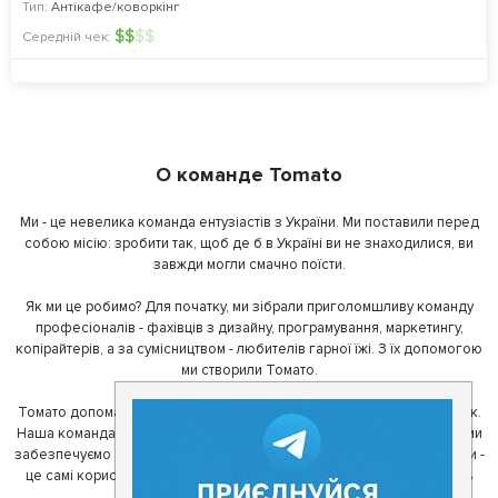
Тип:
Антікафе/коворкінг
$
$
$
$
Середній чек:
О команде Tomato
Ми - це невелика команда ентузіастів з України. Ми поставили перед
собою місію: зробити так, щоб де б в Україні ви не знаходилися, ви
завжди могли смачно поїсти.
Як ми це робимо? Для початку, ми зібрали приголомшливу команду
професіоналів - фахівців з дизайну, програмування, маркетингу,
копірайтерів, а за сумісництвом - любителів гарної їжі. З їх допомогою
ми створили Томато.
Томато допомагає своїм користувачам знайти цікаві місця неподалік.
Наша команда регулярно зв'язується з ресторанами - таким чином ми
забезпечуємо актуальність інформації. Друга частина нашої команди -
це самі користувачі, які діляться своїми враженнями і допомагають
один одному у виборі кращих місць.