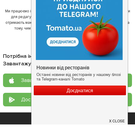
Ми працюємо і з ресторанами. Для них ми надаємо зручні інструменти
для редагування інформації про себе - в результаті відвідувачі
отримають максимум інформації, а ресторан зможе зосередитися на
тому, чим він любить займатися більше всього - смачній їжі.
Потрібна інформація про заклад?
Завантажуйте додаток!
Завантажте у
App Store
Доступно у
Google Play
Про нас
Рецепт дня