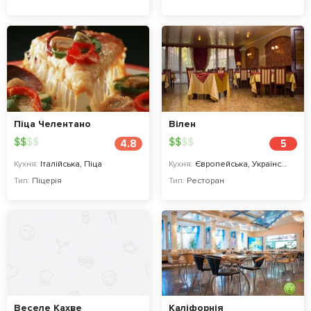
Піца Челентано
Вілен
$
$
$
$
$
$
$
$
4.8
5
Кухня:
Італійська, Піца
Кухня:
Європейська, Українська, Східнa
Тип:
Піцерія
Тип:
Ресторан
Веселе Кахве
Каліфорнія