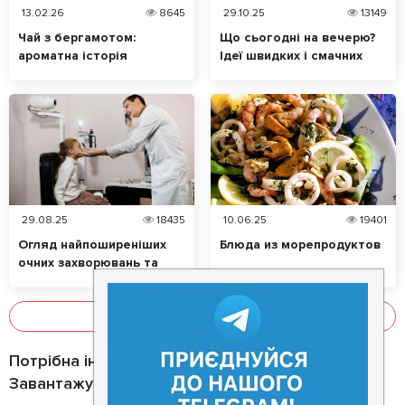
13.02.26
8645
29.10.25
13149
Чай з бергамотом:
Що сьогодні на вечерю?
ароматна історія
Ідеї швидких і смачних
таємничого цитруса
страв
29.08.25
18435
10.06.25
19401
Огляд найпоширеніших
Блюда из морепродуктов
очних захворювань та
їхніх симптомів. Які
продукти позитивно
впливають на зір?
Показати все
Потрібна інформація про заклад?
Завантажуйте додаток!