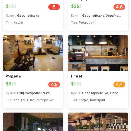
$
$
$
$
$
$
$
$
5
4.6
Кухня:
Європейська
Кухня:
Європейська, Українська
Тип:
Кафе
Тип:
Ресторан
Фідель
I Feel
$
$
$
$
$
$
$
$
4.5
4.4
Кухня:
Східноєвропейська
Кухня:
Вегетаріанська, Європейська, Італійська
Тип:
Кав'ярня
,
Кондитерська
Тип:
Кафе
,
Кав'ярня