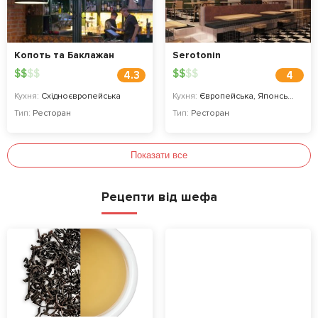
Копоть та Баклажан
Serotonin
$
$
$
$
$
$
$
$
4.3
4
Кухня:
Східноєвропейська
Кухня:
Європейська, Японська
Тип:
Ресторан
Тип:
Ресторан
Показати все
Рецепти від шефа