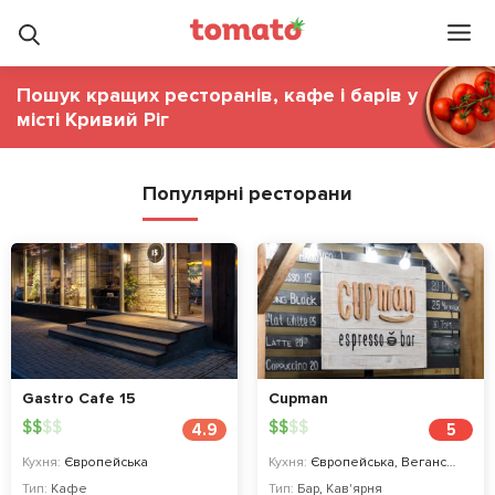
Пошук кращих ресторанів, кафе і барів у
місті Кривий Ріг
Популярні ресторани
Gastro Cafe 15
Cupman
$
$
$
$
$
$
$
$
4.9
5
Кухня:
Європейська
Кухня:
Європейська, Веганська
Тип:
Кафе
Тип:
Бар
,
Кав'ярня