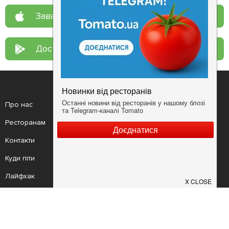
Завантажте у
App Store
Доступно у
Google Play
Про нас
Рецепт дня
Ресторанам
Новини
Контакти
Анонси
Куди піти
Здоров'я
Лайфхак
Мобільний додаток
Конфіденційність
Умови
Додати заклад