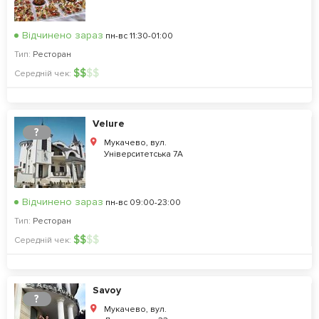
Відчинено зараз
пн-вс 11:30-01:00
Тип:
Ресторан
$
$
$
$
Середній чек:
Velure
?
Мукачево, вул.
Університетська 7А
Відчинено зараз
пн-вс 09:00-23:00
Тип:
Ресторан
$
$
$
$
Середній чек:
Savoy
?
Мукачево, вул.