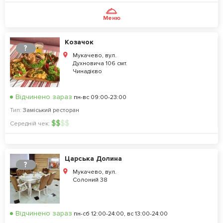
Меню
Козачок
?
Мукачево, вул.
Духновича 106 смт.
Чинадієво
Відчинено зараз
пн-вс 09:00-23:00
Тип:
Заміський ресторан
$
$
$
$
Середній чек:
Царська Долина
?
Мукачево, вул.
Солоний 38
Відчинено зараз
пн-сб 12:00-24:00, вс 13:00-24:00