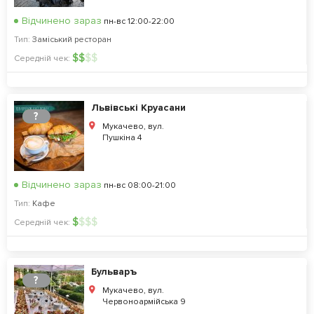
Відчинено зараз
пн-вс 12:00-22:00
Тип:
Заміський ресторан
$
$
$
$
Середній чек:
Львівські Круасани
?
Мукачево, вул.
Пушкіна 4
Відчинено зараз
пн-вс 08:00-21:00
Тип:
Кафе
$
$
$
$
Середній чек:
Бульваръ
?
Мукачево, вул.
Червоноармійська 9