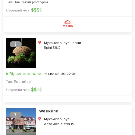
Тип:
Заміський ресторан
$
$
$
$
Середній чек:
Меню
Мукачево, вул. Ілони
?
Зріні 39/2
Відчинено зараз
пн-вс 08:00-22:00
Тип:
Рестобар
$
$
$
$
Середній чек:
Weekend
?
Мукачево, вул.
Автомобілістів 19