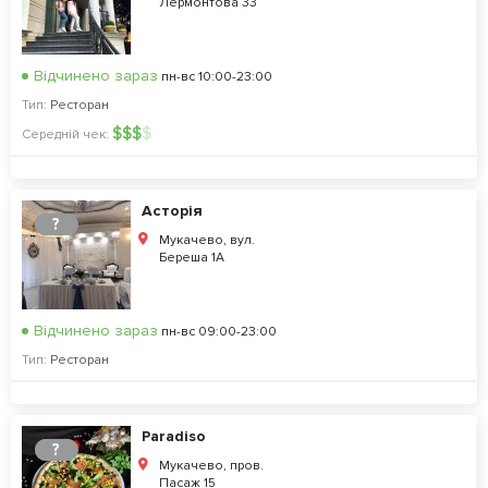
Лермонтова 33
Відчинено зараз
пн-вс 10:00-23:00
Тип:
Ресторан
$
$
$
$
Середній чек:
Асторія
?
Мукачево, вул.
Береша 1А
Відчинено зараз
пн-вс 09:00-23:00
Тип:
Ресторан
Paradiso
?
Мукачево, пров.
Пасаж 15