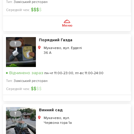
Тип:
Заміський ресторан
$
$
$
$
Середній чек:
Меню
Порядний Газда
?
Мукачево, вул. Ерделі
36 А
Відчинено зараз
пн-чт 11:00-23:00, пт-вс 11:00-24:00
Тип:
Заміський ресторан
$
$
$
$
Середній чек:
Винний сад
?
Мукачево, вул.
Червона гора 1а