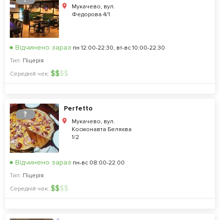
Мукачево, вул.
Федорова 4/1
Відчинено зараз
пн 12:00-22:30, вт-вс 10:00-22:30
Тип:
Піцерія
$
$
$
$
Середній чек:
Perfetto
?
Мукачево, вул.
Космонавта Беляєва
1/2
Відчинено зараз
пн-вс 08:00-22:00
Тип:
Піцерія
$
$
$
$
Середній чек: