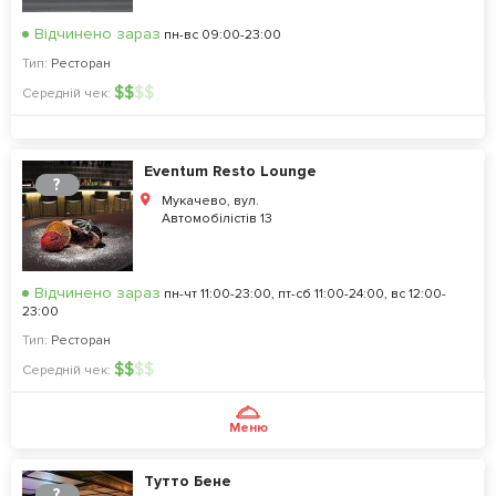
Відчинено зараз
пн-вс 09:00-23:00
Тип:
Ресторан
$
$
$
$
Середній чек:
Eventum Resto Lounge
?
Мукачево, вул.
Автомобілістів 13
Відчинено зараз
пн-чт 11:00-23:00, пт-сб 11:00-24:00, вс 12:00-
23:00
Тип:
Ресторан
$
$
$
$
Середній чек:
Меню
Тутто Бене
?