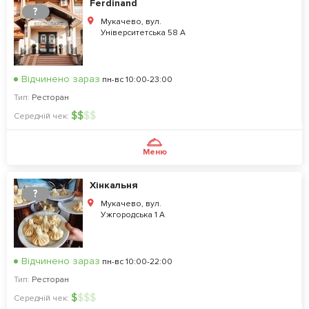
Ferdinand
?
Мукачево, вул.
Університетська 58 А
Відчинено зараз
пн-вс 10:00-23:00
Тип:
Ресторан
$
$
$
$
Середній чек:
Меню
Хінкальня
?
Мукачево, вул.
Ужгородська 1 А
Відчинено зараз
пн-вс 10:00-22:00
Тип:
Ресторан
$
$
$
$
Середній чек: