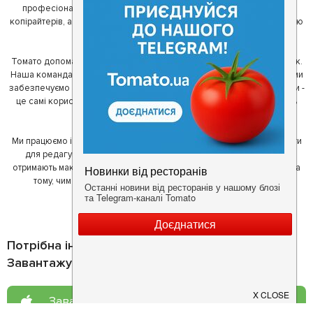
професіоналів - фахівців з дизайну, програмування, маркетингу,
копірайтерів, а за сумісництвом - любителів гарної їжі. З їх допомогою
ми створили Томато.
Томато допомагає своїм користувачам знайти цікаві місця неподалік.
Наша команда регулярно зв'язується з ресторанами - таким чином ми
забезпечуємо актуальність інформації. Друга частина нашої команди -
це самі користувачі, які діляться своїми враженнями і допомагають
один одному у виборі кращих місць.
Ми працюємо і з ресторанами. Для них ми надаємо зручні інструменти
для редагування інформації про себе - в результаті відвідувачі
отримають максимум інформації, а ресторан зможе зосередитися на
тому, чим він любить займатися більше всього - смачній їжі.
Потрібна інформація про заклад?
Завантажуйте додаток!
Завантажте у
App Store