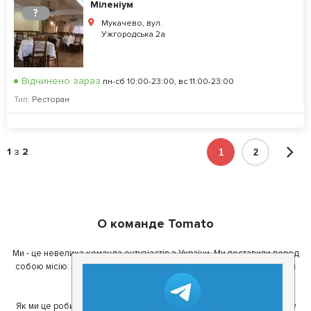
Міленіум
?
Мукачево, вул.
Ужгородська 2a
Відчинено зараз
пн-сб 10:00-23:00, вс 11:00-23:00
Тип:
Ресторан
1
з
2
1
2
О команде Tomato
Ми - це невелика команда ентузіастів з України. Ми поставили перед
собою місію: зробити так, щоб де б в Україні ви не знаходилися, ви
завжди могли смачно поїсти.
Як ми це робимо? Для початку, ми зібрали приголомшливу команду