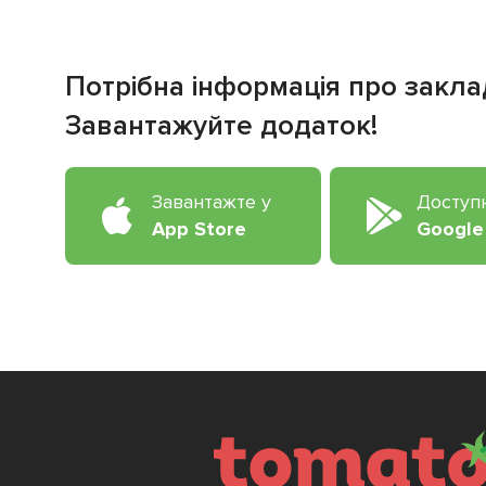
Потрібна інформація про закла
Завантажуйте додаток!
Завантажте у
Доступ
App Store
Google