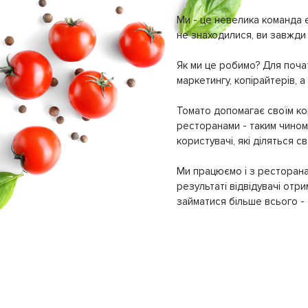
Ми - це невелика команда е
не знаходилися, ви завжди 
Як ми це робимо? Для почат
маркетингу, копірайтерів, а
Томато допомагає своїм кор
ресторанами - таким чином 
користувачі, які діляться 
Ми працюємо і з ресторана
результаті відвідувачі отр
займатися більше всього - с