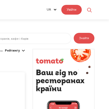
UA
Увійти
Знайти
Рейтингу
за: