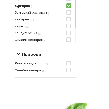
Бургерна
(
1
)
Заміський ресторан
(
1
)
Кав'ярня
(
14
)
Кафе
(
67
)
Кондитерська
(
7
)
Онлайн ресторан
(
1
)
Паб
(
7
)
Піцерія
Приводи:
(
13
)
Ресторан
(
64
)
День народження
(
1
)
Сімейна вечеря
(
1
)