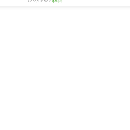
$
$
$
$
Середній чек: