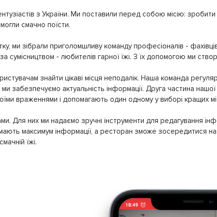
нтузіастів з України. Ми поставили перед собою місію: зробити т
могли смачно поїсти.
ку, ми зібрали приголомшливу команду професіоналів - фахівців
 за сумісництвом - любителів гарної їжі. З їх допомогою ми ство
истувачам знайти цікаві місця неподалік. Наша команда регуляр
ми забезпечуємо актуальність інформації. Друга частина нашої 
своїми враженнями і допомагають один одному у виборі кращих мі
ми. Для них ми надаємо зручні інструменти для редагування інф
имають максимум інформації, а ресторан зможе зосередитися на 
мачній їжі.