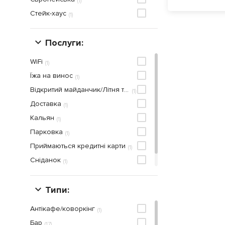
(
1
)
Стейк-хаус
(
1
)
Послуги:
WiFi
(
1
)
Їжа на винос
(
1
)
Відкритий майданчик/Літня тераса
(
1
)
Доставка
(
1
)
Кальян
(
1
)
Парковка
(
1
)
Приймаються кредитнi карти
(
1
)
Сніданок
(
1
)
ТВ перегляд спортивних передач
(
1
)
Типи:
Антікафе/коворкінг
(
1
)
Бар
(
17
)