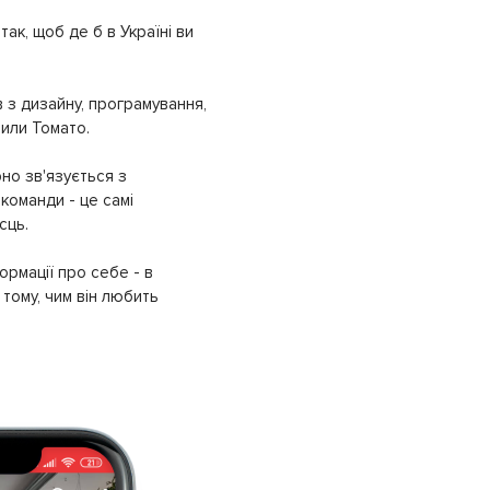
ак, щоб де б в Україні ви
 з дизайну, програмування,
рили Томато.
но зв'язується з
команди - це самі
сць.
ормації про себе - в
тому, чим він любить