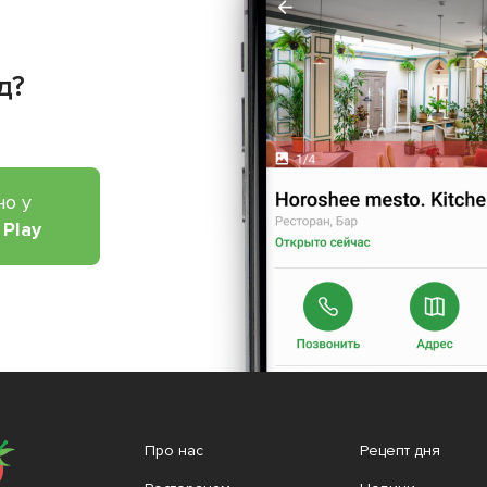
д?
но у
 Play
Про нас
Рецепт дня