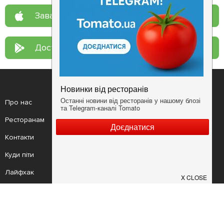
Завантажте у
App Store
Доступно у
Google Play
Про нас
Рецепт дня
Ресторанам
Новини
Контакти
Анонси
Куди піти
Здоров'я
Лайфхак
Мобільний додаток
Конфіденційність
Умови
Додати заклад