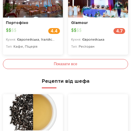
Портофіно
Glamour
$
$
$
$
$
$
$
$
4.4
4.7
Кухня:
Європейська, Італійська, Українська, Піца
Кухня:
Європейська
Тип:
Кафе
,
Піцерія
Тип:
Ресторан
Показати все
Рецепти від шефа