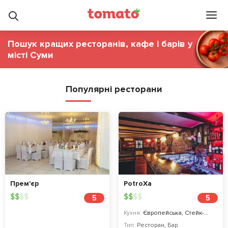
Пошук кращих ресторанів, кафе і барів у
місті Суми
Популярні ресторани
Прем'єр
PotroXa
$
$
$
$
$
$
$
$
5
5
Кухня:
Європейська, Стейк-хаус, Авторська
Тип:
Ресторан
,
Бар