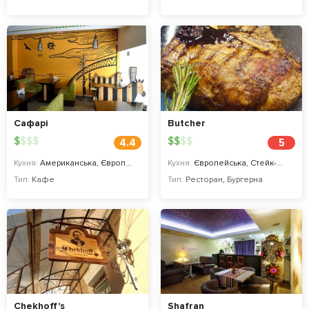
Сафарі
Butcher
$
$
$
$
$
$
$
$
4.4
5
Кухня:
Американська, Європейська, Італійська, Японська
Кухня:
Європейська, Стейк-хаус
Тип:
Кафе
Тип:
Ресторан
,
Бургерна
Chekhoff's
Shafran