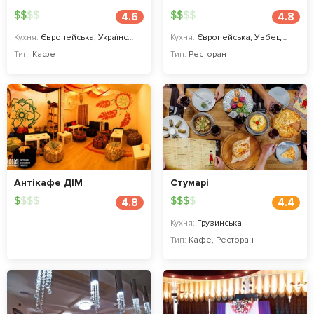
$
$
$
$
$
$
$
$
4.6
4.8
Кухня:
Європейська, Українська
Кухня:
Європейська, Узбецька, Українська
Тип:
Кафе
Тип:
Ресторан
Антікафе ДІМ
Стумарі
$
$
$
$
$
$
$
$
4.8
4.4
Кухня:
Грузинська
Тип:
Кафе
,
Ресторан