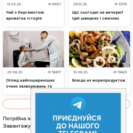
13.02.26
8657
29.10.25
13175
Чай з бергамотом:
Що сьогодні на вечерю?
ароматна історія
Ідеї швидких і смачних
таємничого цитруса
страв
29.08.25
18477
10.06.25
19425
Огляд найпоширеніших
Блюда из морепродуктов
очних захворювань та
їхніх симптомів. Які
продукти позитивно
впливають на зір?
Показати все
Потрібна інформація про заклад?
Завантажуйте додаток!