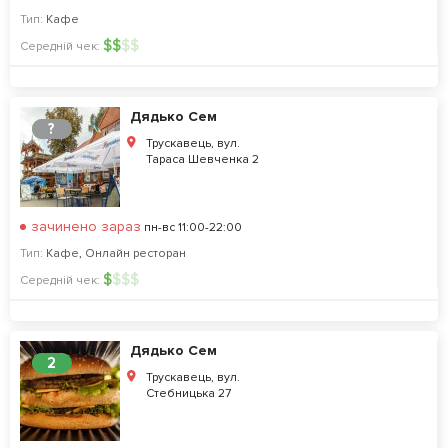
Тип:
Кафе
$
$
$
$
Середній чек:
Дядько Сем
?
Трускавець, вул.
Тараса Шевченка 2
зачинено зараз
пн-вс 11:00-22:00
Тип:
Кафе
,
Онлайн ресторан
$
$
$
$
Середній чек:
Дядько Сем
2
Трускавець, вул.
Стебницька 27