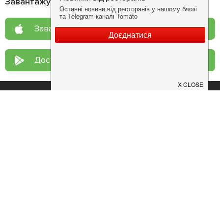
Завантажуйте додаток!
Завантажте у
App Store
Доступно у
Google Play
Про нас
Рецепт дня
Ресторанам
Новини
Контакти
Анонси
Куди піти
Здоров'я
Лайфхак
Мобільний додаток
Конфіденційність
Умови