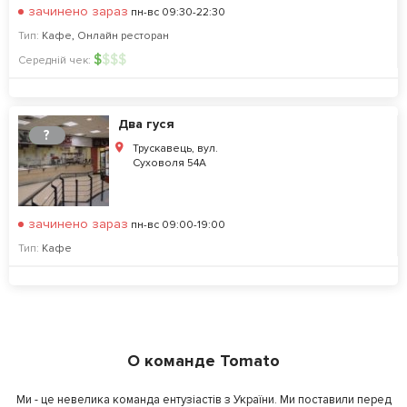
зачинено зараз
пн-вс 09:30-22:30
Тип:
Кафе
,
Онлайн ресторан
$
$
$
$
Середній чек:
Два гуся
?
Трускавець, вул.
Суховоля 54А
зачинено зараз
пн-вс 09:00-19:00
Тип:
Кафе
О команде Tomato
Ми - це невелика команда ентузіастів з України. Ми поставили перед