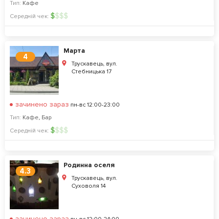
Тип:
Кафе
$
$
$
$
Середній чек:
Марта
4
Трускавець, вул.
Стебницька 17
зачинено зараз
пн-вс 12:00-23:00
Тип:
Кафе
,
Бар
$
$
$
$
Середній чек:
Родинна оселя
4.3
Трускавець, вул.
Суховоля 14
зачинено зараз