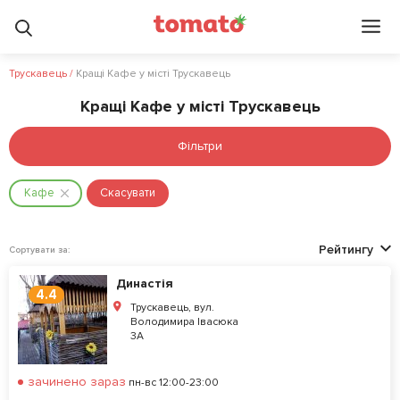
Трускавець
/
Кращі Кафе у місті Трускавець
Кращі Кафе у місті Трускавець
Фільтри
Кафе
Скасувати
Рейтингу
Сортувати за:
Династія
4.4
Трускавець, вул.
Володимира Івасюка
3А
зачинено зараз
пн-вс 12:00-23:00