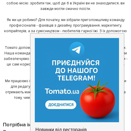
собою місію: зробити так, щоб де б в Україні ви не знаходилися, ви
завжди могли смачно поїсти.
Як ми це робимо? Для початку, ми зібрали приголомшливу команду
професіоналів - фахівців з дизайну, програмування, маркетингу,
копірайтерів, а за сумісництвом - любителів гарної їжі. З їх допомогою
ми створили Томато.
Томато допомагає своїм користувачам знайти цікаві місця неподалік.
Наша команда регулярно зв'язується з ресторанами - таким чином ми
забезпечуємо актуальність інформації. Друга частина нашої команди -
це самі користувачі, які діляться своїми враженнями і допомагають
один одному у виборі кращих місць.
Ми працюємо і з ресторанами. Для них ми надаємо зручні інструменти
для редагування інформації про себе - в результаті відвідувачі
отримають максимум інформації, а ресторан зможе зосередитися на
тому, чим він любить займатися більше всього - смачній їжі.
Потрібна інформація про заклад?