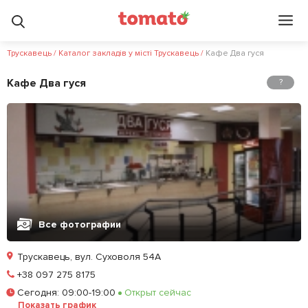
Трускавець
/
Каталог закладів у місті Трускавець
/
Кафе Два гуся
Кафе Два гуся
?
Все фотографии
Трускавець, вул. Суховоля 54А
Позвонить
+38 097 275 8175
Сегодня
:
09:00-19:00
Открыт сейчас
Залишити відгук
У закладки
Показать график