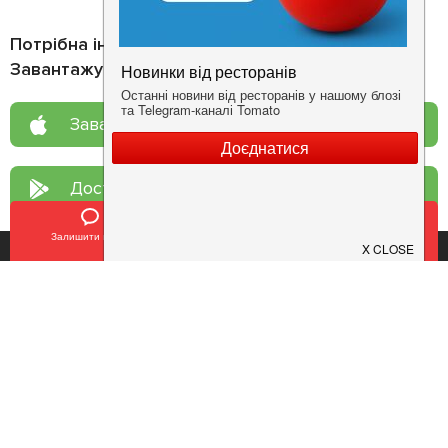
Потрібна інформація про заклад?
Завантажуйте додаток!
Завантажте у
App Store
Доступно у
Google Play
Залишити відгук
Позвонить
У закладки
Про нас
Рецепт дня
Ресторанам
Новини
Контакти
Анонси
Куди піти
Здоров'я
Лайфхак
Мобільний додаток