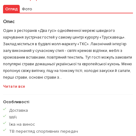
Огляд
Фото
Опис
Один з ресторанів «Два гусі» однойменної мережі швидкого
харчування зустрічає гостей у самому центрі курорту «Трускавець».
Заклад міститься в будівлі молл-маркету «ТКС». Лаконічний інтер'єр
залу виконаний у сучасному стилі - світлі кремові відтінки, меблі з
хромованим вставками, повітряний текстиль. Тут гості можуть замовити
популярні страви домашньої української та європейської кухонь. Меню
пропонує свіжу випічку, піцу на тонкому тісті, холодні закуски й салати,
перші страви, основні страви з...
Читати все
Особливості
Доставка
WiFi
Їжа на винос
ТВ перегляд спортивних передач