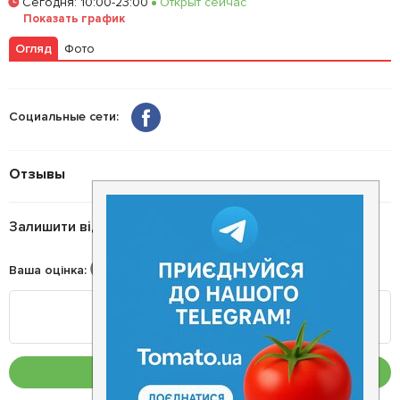
Сегодня
:
10:00-23:00
Открыт сейчас
Залишити відгук
У закладки
Показать график
Огляд
Фото
Социальные сети:
Отзывы
Залишити відгук
Ваша оцінка
:
Опублікувати