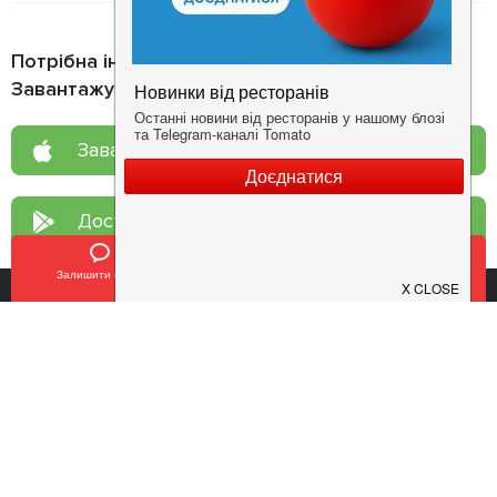
Потрібна інформація про заклад?
Завантажуйте додаток!
Завантажте у
App Store
Доступно у
Google Play
Залишити відгук
Позвонить
У закладки
Про нас
Рецепт дня
Ресторанам
Новини
Контакти
Анонси
Куди піти
Здоров'я