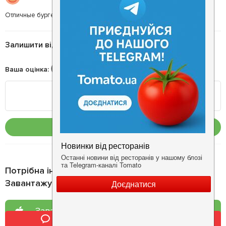
Отличные бургеры
Залишити відгук
Ваша оцінка
:
Опублікувати
Потрібна інформація про заклад?
Завантажуйте додаток!
Завантажте у
App Store