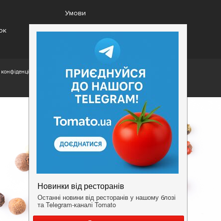
Умови
ок
конфіденційності.