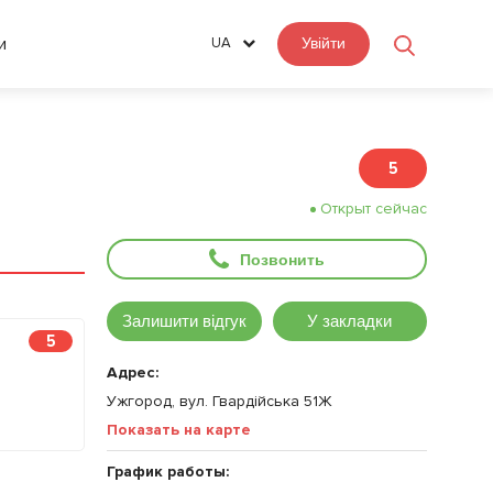
и
UA
Увійти
5
Открыт сейчас
Позвонить
Залишити відгук
У закладки
5
Адрес:
Ужгород, вул. Гвардійська 51Ж
Показать на карте
График работы: