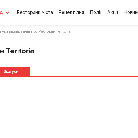
Ресторани міста
Рецепт дня
Події
Акції
Новин
д
дгуки відвідувачів про Ресторан Teritoria
 Teritoria
Відгуки