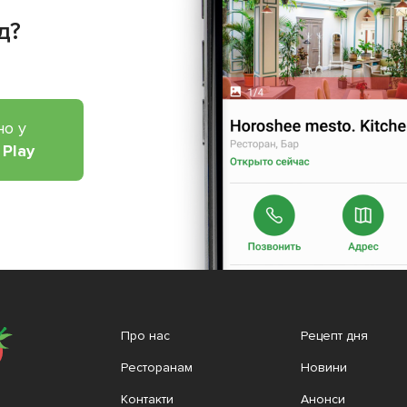
д?
но у
 Play
Про нас
Рецепт дня
Ресторанам
Новини
Контакти
Анонси