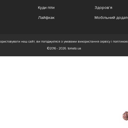
Куди піти
Здоров'я
Лайфхак
Мобільний додат
ристовувати наш сайт, ви погоджуєтеся з умовами використання сервісу і політикою 
©2016 - 2026. tomato.ua