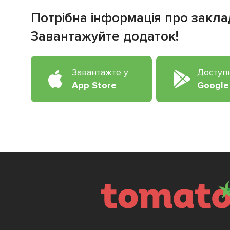
Потрібна інформація про закла
Завантажуйте додаток!
Завантажте у
Доступ
App Store
Google