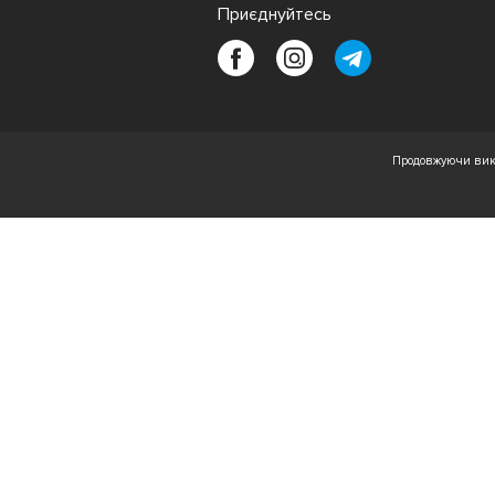
Приєднуйтесь
Продовжуючи вико