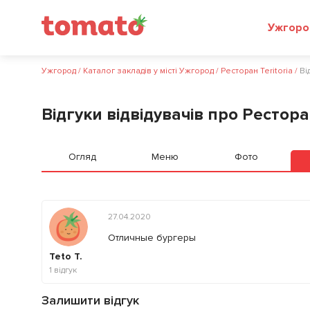
Ужгоро
Ужгород
/
Каталог закладів у місті Ужгород
/
Ресторан Teritoria
/
Ві
Відгуки відвідувачів про Ресторан
Огляд
Меню
Фото
27.04.2020
Отличные бургеры
Teto T.
1
відгук
Залишити відгук