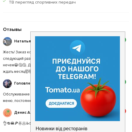
ТВ перегляд спортивних передач
Отзывы
2
Наталья В.
Жесть! Заказ кофе ждала (ради интереса уже) 1 час 40 минут. В
следующий раз заказ бокал вина 30 минут, повторить бокал было
нечем😀🤔🤔. Даже не знаю, стоит ли заказать еду, так как придется
ждать месяц🤯🤯🤯🤯
2
Головлева Л.
Обслуживание на самом низжшем уровне! Половины, заявленого в
меню, постоянно нет в наличии! Такое, ни о чем!
5
Денис А.
👌🍻🍔🍕🍜🥟☕️🍺🥃🏓