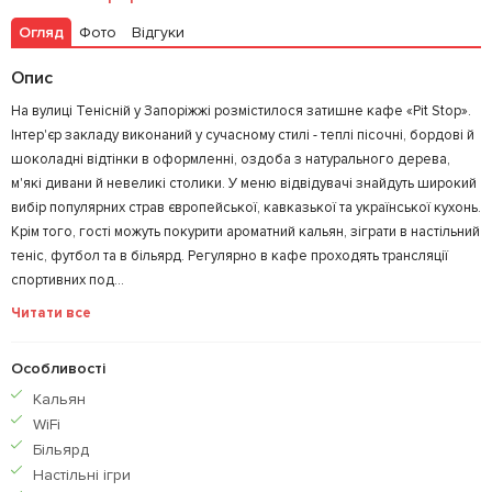
Огляд
Фото
Відгуки
Опис
На вулиці Тенісній у Запоріжжі розмістилося затишне кафе «Pit Stop».
Інтер'єр закладу виконаний у сучасному стилі - теплі пісочні, бордові й
шоколадні відтінки в оформленні, оздоба з натурального дерева,
м'які дивани й невеликі столики. У меню відвідувачі знайдуть широкий
вибір популярних страв європейської, кавказької та української кухонь.
Крім того, гості можуть покурити ароматний кальян, зіграти в настільний
теніс, футбол та в більярд. Регулярно в кафе проходять трансляції
спортивних под...
Читати все
Особливості
Кальян
WiFi
Більярд
Настільні ігри