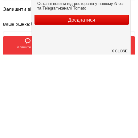
Залишити відгук
Ваша оцінка
:
Залишити відгук
Позвонить
У закладки
Опублікувати
Потрібна інформація про заклад?
Завантажуйте додаток!
Завантажте у
App Store
Доступно у
Google Play