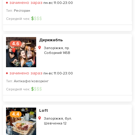
зачинено зараз
пн-вс 11:00-23:00
Тип:
Ресторан
$
$
$
$
Середній чек:
Дирижабль
4.6
Запоріжжя, пр.
Соборний 145В
зачинено зараз
пн-вс 11:00-23:00
Тип:
Антікафе/коворкінг
$
$
$
$
Середній чек:
Loft
4.4
Запоріжжя, бул.
Шевченка 12