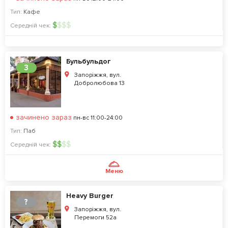
Тип:
Кафе
$
$
$
$
Середній чек:
Бульбульдог
3
Запоріжжя, вул.
Добролюбова 13
зачинено зараз
пн-вс 11:00-24:00
Тип:
Паб
$
$
$
$
Середній чек:
Меню
Heavy Burger
?
Запоріжжя, вул.
Перемоги 52а