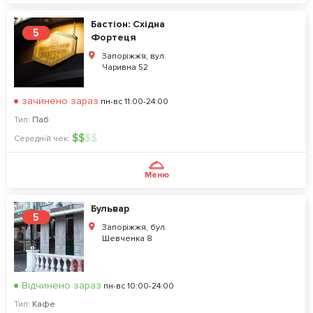
Бастіон: Східна
5
Фортеця
Запоріжжя, вул.
Чаривна 52
зачинено зараз
пн-вс 11:00-24:00
Тип:
Паб
$
$
$
$
Середній чек:
Меню
Бульвар
5
Запоріжжя, бул.
Шевченка 8
Відчинено зараз
пн-вс 10:00-24:00
Тип:
Кафе