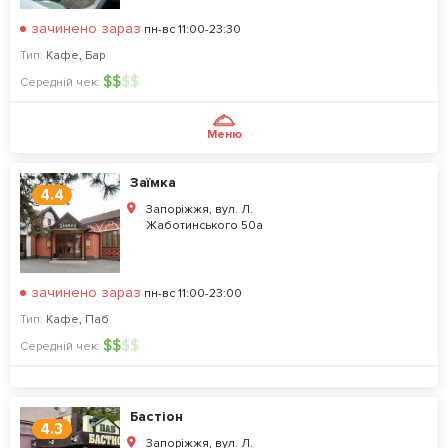
зачинено зараз
пн-вс 11:00-23:30
Тип:
Кафе
,
Бар
$
$
$
$
Середній чек:
Меню
Заїмка
4.4
Запоріжжя, вул. Л.
Жаботинського 50а
зачинено зараз
пн-вс 11:00-23:00
Тип:
Кафе
,
Паб
$
$
$
$
Середній чек:
Бастіон
4.3
Запоріжжя, вул. Л.