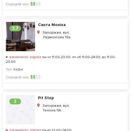
$
$
$
$
Середній чек:
Санта Моніка
3.7
Запоріжжя, вул.
Лермонтова 19а
зачинено зараз
пн-чт 11:00-23:00, пт-сб 11:00-24:00, вс 11:00-
23:00
Тип:
Кафе
$
$
$
$
Середній чек:
Pit Stop
3
Запоріжжя, вул.
Тенісна 11А
зачинено зараз
пн-вс 12:00-24:00