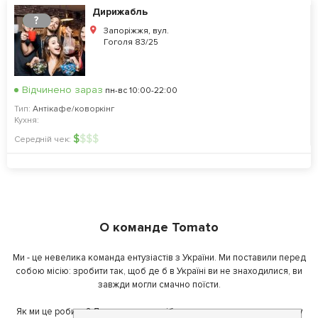
Дирижабль
?
Запоріжжя, вул.
Гоголя 83/25
Відчинено зараз
пн-вс 10:00-22:00
Тип:
Антікафе/коворкінг
Кухня:
$
$
$
$
Середній чек:
О команде Tomato
Ми - це невелика команда ентузіастів з України. Ми поставили перед
собою місію: зробити так, щоб де б в Україні ви не знаходилися, ви
завжди могли смачно поїсти.
Як ми це робимо? Для початку, ми зібрали приголомшливу команду