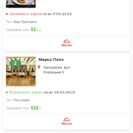
зачинено зараз
пн-вс 11:00-23:00
Тип:
Бар
,
Бургерна
$
$
$
$
Середній чек:
Меню
Марко Поло
2
Запоріжжя, вул.
Хортицька 5
Відчинено зараз
пн-вс 09:00-24:00
Тип:
Ресторан
$
$
$
$
Середній чек:
Меню