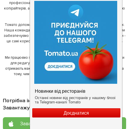
професіоналів - фахівців з дизайну, програмування, маркетингу,
копірайтерів, а за сумісництвом - любителів гарної їжі. З їх допомогою
ми створили Томато.
Томато допомагає своїм користувачам знайти цікаві місця неподалік.
Наша команда регулярно зв'язується з ресторанами - таким чином ми
забезпечуємо актуальність інформації. Друга частина нашої команди -
це самі користувачі, які діляться своїми враженнями і допомагають
один одному у виборі кращих місць.
Ми працюємо і з ресторанами. Для них ми надаємо зручні інструменти
для редагування інформації про себе - в результаті відвідувачі
отримають максимум інформації, а ресторан зможе зосередитися на
тому, чим він любить займатися більше всього - смачній їжі.
Потрібна інформація про заклад?
Завантажуйте додаток!
Завантажте у
App Store