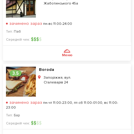
Жаботинського 45а
зачинено зараз
пн-вс 11:00-24:00
Тип:
Паб
$
$
$
$
Середній чек:
Меню
Boroda
3.5
Запоріжжя, вул.
Сталеварів 24
зачинено зараз
пн-чт 11:00-23:00, пт-сб 11:00-01:00, вс 11:00-
23:00
Тип:
Бар
$
$
$
$
Середній чек: