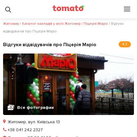
Житомир
/
Каталог закладів у місті Житомир
/
Піцерія Маріо
/
Відгуки
відвідувачів про Піцерія Маріо
Відгуки відвідувачів про Піцерія Маріо
4.3
Все фотографии
Житомир, вул. Київська 13
Позвонить
+38 041 242 2327