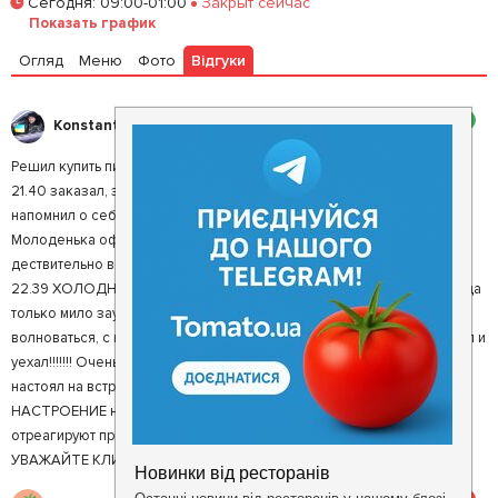
Сегодня
:
09:00-01:00
Закрыт сейчас
Залишити відгук
У закладки
Показать график
Огляд
Меню
Фото
Відгуки
2
Konstantin I.
Решил купить пицу в Марио ул.Киевская 13 заехал 21.09.2018 около
21.40 заказал, заказ сразу приняли и обо мне забыли!!!!!! Акуратно
напомнил о себе -"Возможно моя пица Марио уже готова??????"
Молоденька официантка в красивых круглых очках, как бы
дествительно вспомнив обо мне и моей ПРОБЛЕМЕ, принесла мне в
22.39 ХОЛОДНУЮ ПИЦУ С СОБОЙ. На мой вопрос не остыла ли пица
только мило заулыбалась!!!!!! Не волнуйтесь!!!!!! Куда уже было
волноваться, с испорченим настроением расчитался через терминал и
уехал!!!!!!! Очень жалею что в связи с уже пропавшим временем не
настоял на встрече со старшим менеджером и не снес ему
НАСТРОЕНИЕ на смене!!!! Просто ЖАХ и неприятность. Если не
отреагируют просто туда уже не буду заезжать ВООБЩЕ!!!!!!
УВАЖАЙТЕ КЛИЕНТОВ администрация Марио!!!!!!