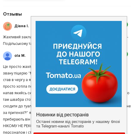
п'ятірка
Отзывы
2
Діана І.
Жахливий заклад і обслуговування жахливе, соромно, що в Кам'янці -
Подільському такі не привітні люди
2
ola M.
Це просто жахлива піцерія! Зайшли ми сьогодні з чоловіком у цю так
звану піцерію "Мак Смак", вирішили що будемо замовляти та чоловік
став в чергу а я пішла в туалет у якому при вході була швабра яку я
просто хотіла посунути, не встигла я дотягнутися до неї як на мене
напав якийсь сивий старий чоловік і почав хамити "ти шо не бачиш шо
там швабра стоїть?"а коли я запитала "чому відвідувач не може
сходити до туалету?" він відповів "тобі шось не нравиться?! шо до мене
за притензії?!" я була шокована замість того щоб сказати що там
прибирають він накинувся і почав хамити! це жах! Я КАТЕГОРИЧНО
НІКОМУ НЕ РЕКОМЕНДУЮ ЦЮ ПІЦЕРІЮ!!!!!! Тому що з таким
персоналом і ставленням ви вийдете лише з зіпсоваим настроєм!!!