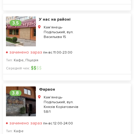
У нас на районі
3.5
Кам’янець-
Подільський, вул.
Васильєва 15
зачинено зараз
пн-вс 11:00-23:00
Тип:
Кафе
,
Піцерія
$
$
$
$
Середній чек:
Фараон
3.8
Кам’янець-
Подільський, вул.
Князів Коріатовичів
58/1
зачинено зараз
пн-вс 12:00-24:00
Тип:
Кафе