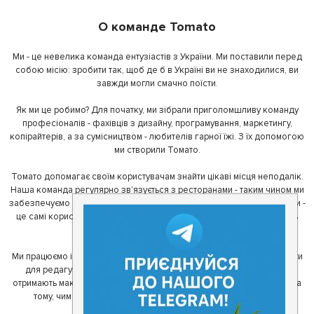
О команде Tomato
Ми - це невелика команда ентузіастів з України. Ми поставили перед
собою місію: зробити так, щоб де б в Україні ви не знаходилися, ви
завжди могли смачно поїсти.
Як ми це робимо? Для початку, ми зібрали приголомшливу команду
професіоналів - фахівців з дизайну, програмування, маркетингу,
копірайтерів, а за сумісництвом - любителів гарної їжі. З їх допомогою
ми створили Томато.
Томато допомагає своїм користувачам знайти цікаві місця неподалік.
Наша команда регулярно зв'язується з ресторанами - таким чином ми
забезпечуємо актуальність інформації. Друга частина нашої команди -
це самі користувачі, які діляться своїми враженнями і допомагають
один одному у виборі кращих місць.
Ми працюємо і з ресторанами. Для них ми надаємо зручні інструменти
для редагування інформації про себе - в результаті відвідувачі
отримають максимум інформації, а ресторан зможе зосередитися на
тому, чим він любить займатися більше всього - смачній їжі.