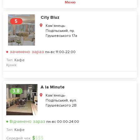
Меню
City Bluz
5
Кам’янець-
Подільський, пр.
Грушевського 17а
зачинено зараз
пн-вс 11:00-22:00
Тип:
Кафе
Кухня:
A la Minute
3.8
Кам’янець-
Подільський, вул.
Грушевського 2В
Відчинено зараз
пн-вс 00:00-24:00
Тип:
Кафе
$
$
$
$
Середній чек: