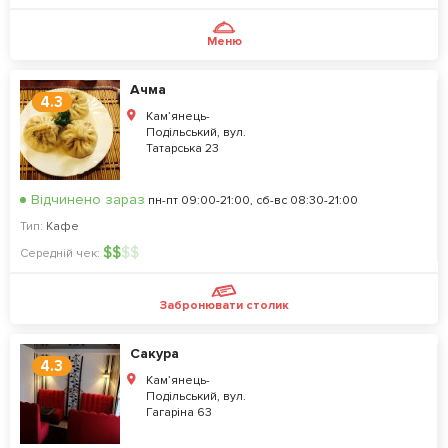
Меню
Ачма
4.3
Кам’янець-
Подільський, вул.
Татарська 23
Відчинено зараз
пн-пт 09:00-21:00, сб-вс 08:30-21:00
Тип:
Кафе
$
$
$
$
Середній чек:
Забронювати столик
Сакура
4.3
Кам’янець-
Подільський, вул.
Гагаріна 63