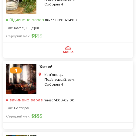
Соборна 4
Відчинено зараз
пн-вс 08:00-24:00
Тип:
Кафе
,
Піцерія
$
$
$
$
Середній чек:
Меню
Хотей
4
Кам’янець-
Подільський, вул.
Соборна 4
зачинено зараз
пн-вс 14:00-02:00
Тип:
Ресторан
$
$
$
$
Середній чек: