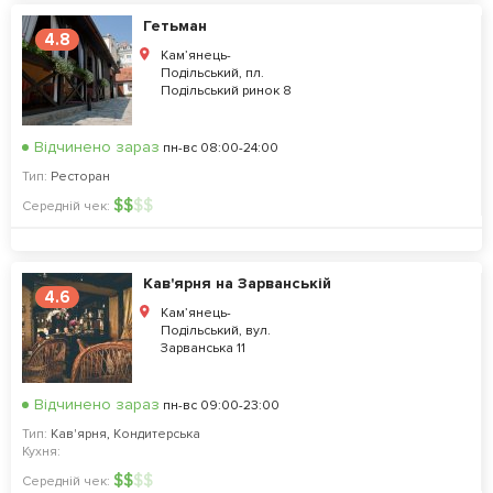
Гетьман
4.8
Кам’янець-
Подільський, пл.
Подільський ринок 8
Відчинено зараз
пн-вс 08:00-24:00
Тип:
Ресторан
$
$
$
$
Середній чек:
Кав'ярня на Зарванській
4.6
Кам’янець-
Подільський, вул.
Зарванська 11
Відчинено зараз
пн-вс 09:00-23:00
Тип:
Кав'ярня
,
Кондитерська
Кухня:
$
$
$
$
Середній чек: