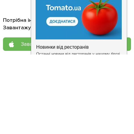
Потрібна інформація про заклад?
Завантажуйте додаток!
Завантажте у
App Store
Доступно у
Google Play
Про нас
Рецепт дня
Ресторанам
Новини
Контакти
Анонси
Куди піти
Здоров'я