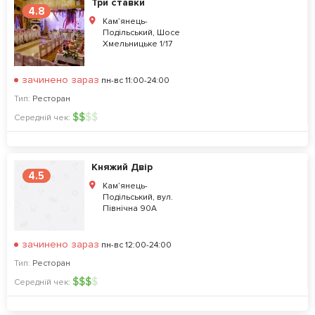
Три ставки
4.8
Кам’янець-
Подільський, Шосе
Хмельницьке 1/17
зачинено зараз
пн-вс 11:00-24:00
Тип:
Ресторан
$
$
$
$
Середній чек:
Княжий Двір
4.5
Кам’янець-
Подільський, вул.
Північна 90А
зачинено зараз
пн-вс 12:00-24:00
Тип:
Ресторан
$
$
$
$
Середній чек: