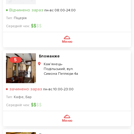
Відчинено зараз
пн-вс 08:00-24:00
Тип:
Піцерія
$
$
$
$
Середній чек:
Меню
Бломанже
5
Кам’янець-
Подільський, вул.
Симона Петлюри 4а
зачинено зараз
пн-вс 10:00-23:00
Тип:
Кафе
,
Бар
$
$
$
$
Середній чек:
Меню