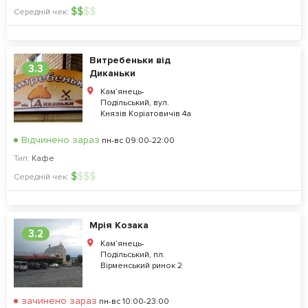
$
$
$
$
Середній чек:
Витребеньки вiд
3.3
Диканьки
Кам’янець-
Подільський, вул.
Князів Коріатовичів 4а
Відчинено зараз
пн-вс 09:00-22:00
Тип:
Кафе
$
$
$
$
Середній чек:
Мрія Козака
3.2
Кам’янець-
Подільський, пл.
Вірменський ринок 2
зачинено зараз
пн-вс 10:00-23:00