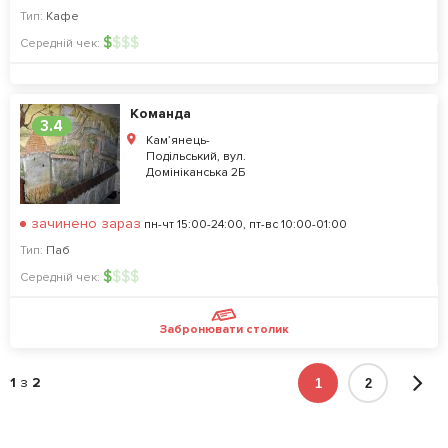
Тип:
Кафе
$
$
$
$
Середній чек:
Команда
3.4
Кам’янець-
Подільський, вул.
Домініканська 2Б
зачинено зараз
пн-чт 15:00-24:00, пт-вс 10:00-01:00
Тип:
Паб
$
$
$
$
Середній чек:
Забронювати столик
1
з
2
1
2