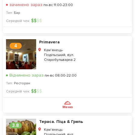
зачинено зараз
пн-вс 11:00-23:00
Тип:
Бар
$
$
$
$
Середній чек:
Primavera
4
Кам’янець-
Подільський, вул.
Старобульварна 2
Відчинено зараз
пн-вс 08:00-22:00
Тип:
Ресторан
$
$
$
$
Середній чек:
Меню
Тераса. Піца & Гриль
3.8
Кам’янець-
Подільський, вул.