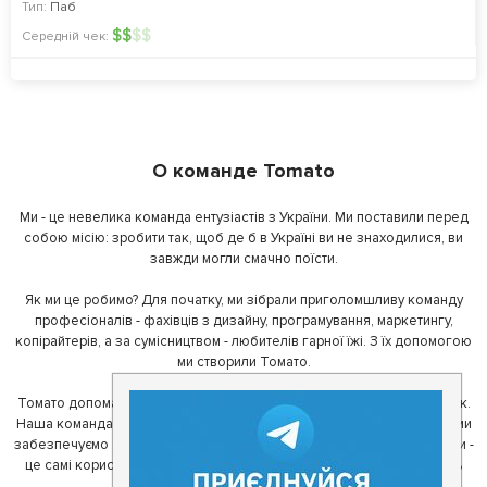
Тип:
Паб
$
$
$
$
Середній чек:
О команде Tomato
Ми - це невелика команда ентузіастів з України. Ми поставили перед
собою місію: зробити так, щоб де б в Україні ви не знаходилися, ви
завжди могли смачно поїсти.
Як ми це робимо? Для початку, ми зібрали приголомшливу команду
професіоналів - фахівців з дизайну, програмування, маркетингу,
копірайтерів, а за сумісництвом - любителів гарної їжі. З їх допомогою
ми створили Томато.
Томато допомагає своїм користувачам знайти цікаві місця неподалік.
Наша команда регулярно зв'язується з ресторанами - таким чином ми
забезпечуємо актуальність інформації. Друга частина нашої команди -
це самі користувачі, які діляться своїми враженнями і допомагають
один одному у виборі кращих місць.