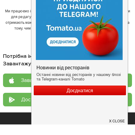
Ми працюємо і з ресторанами. Для них ми надаємо зручні інструменти
для редагування інформації про себе - в результаті відвідувачі
отримають максимум інформації, а ресторан зможе зосередитися на
тому, чим він любить займатися більше всього - смачній їжі.
Потрібна інформація про заклад?
Завантажуйте додаток!
Завантажте у
App Store
Доступно у
Google Play
Про нас
Рецепт дня