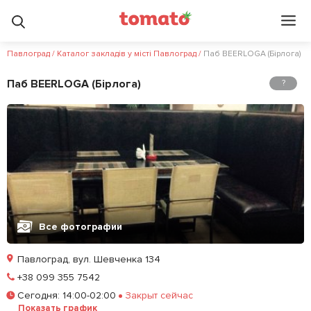
Павлоград
/
Каталог закладів у місті Павлоград
/
Паб BEERLOGA (Бірлога)
Паб BEERLOGA (Бірлога)
?
Все фотографии
Павлоград, вул. Шевченка 134
Позвонить
+38 099 355 7542
Сегодня
:
14:00-02:00
Закрыт сейчас
Залишити відгук
У закладки
Показать график