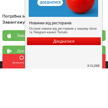
Потрібна інформація про заклад?
Завантажуйте додаток!
Завантажте у
App Store
Доступно у
Google Play
Залишити відгук
Позвонить
У закладки
Про нас
Рецепт дня
Ресторанам
Новини
Контакти
Анонси
Куди піти
Здоров'я