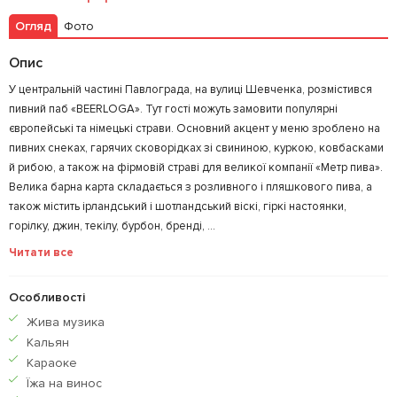
Огляд
Фото
Опис
У центральній частині Павлограда, на вулиці Шевченка, розмістився
пивний паб «BEERLOGA». Тут гості можуть замовити популярні
європейські та німецькі страви. Основний акцент у меню зроблено на
пивних снеках, гарячих сковорідках зі свининою, куркою, ковбасками
й рибою, а також на фірмовій страві для великої компанії «Метр пива».
Велика барна карта складається з розливного і пляшкового пива, а
також містить ірландський і шотландський віскі, гіркі настоянки,
горілку, джин, текілу, бурбон, бренді, ...
Читати все
Особливості
Жива музика
Кальян
Караоке
Їжа на винос