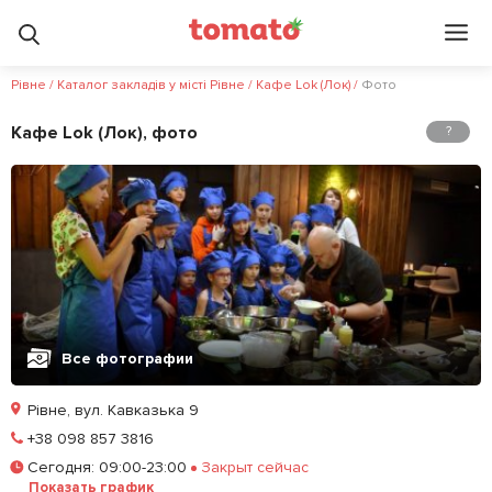
Рівне
/
Каталог закладів у місті Рівне
/
Кафе Lok (Лок)
/
Фото
Кафе Lok (Лок), фото
?
Все фотографии
Рівне, вул. Кавказька 9
Позвонить
+38 098 857 3816
Сегодня
:
09:00-23:00
Закрыт сейчас
Залишити відгук
У закладки
Показать график