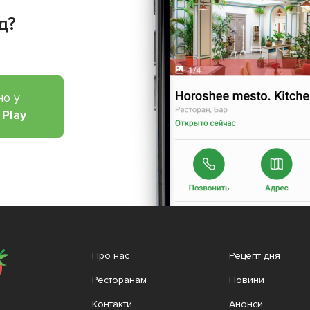
д?
но у
 Play
Про нас
Рецепт дня
Ресторанам
Новини
Контакти
Анонси