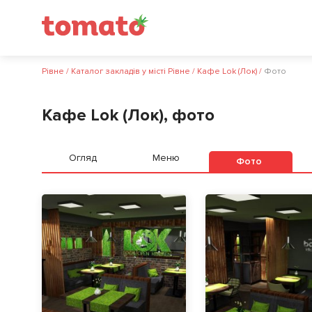
Рівне
/
Каталог закладів у місті Рівне
/
Кафе Lok (Лок)
/
Фото
Кафе Lok (Лок), фото
Огляд
Меню
Фото