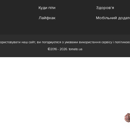
Куди піти
Здоров'я
Лайфхак
Мобільний додат
ристовувати наш сайт, ви погоджуєтеся з умовами використання сервісу і політикою 
©2016 - 2026. tomato.ua