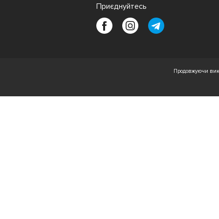
Приєднуйтесь
Продовжуючи вико