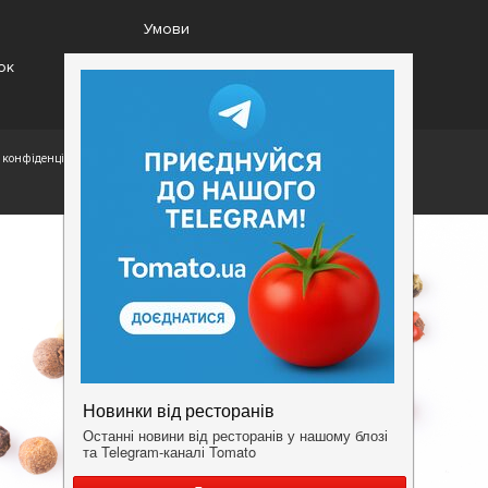
Умови
ок
конфіденційності.