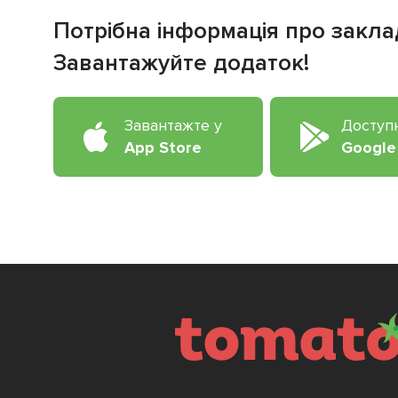
Потрібна інформація про закла
Завантажуйте додаток!
Завантажте у
Доступ
App Store
Google