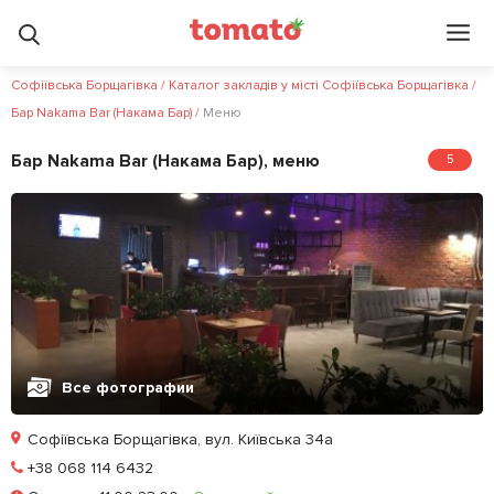
Софіївська Борщагівка
/
Каталог закладів у місті Софіївська Борщагівка
/
Бар Nakama Bar (Накама Бар)
/
Меню
Бар Nakama Bar (Накама Бар), меню
5
Все фотографии
Софіївська Борщагівка, вул. Київська 34а
Позвонить
+38 068 114 6432