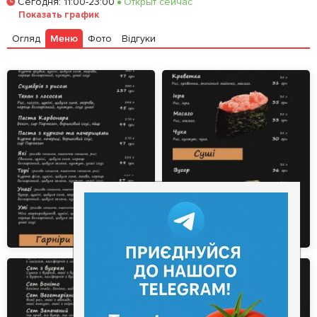
Сегодня
:
11:00-23:00
Открыт сейчас
Залишити відгук
У закладки
Показать график
Огляд
Меню
Фото
Відгуки