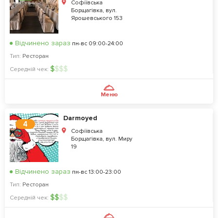
Софіївська
Борщагівка, вул.
Ярошевського 153
Відчинено зараз
пн-вс 09:00-24:00
Тип:
Ресторан
$
$
$
$
Середній чек:
Меню
Darmoyed
4
Софіївська
Борщагівка, вул. Миру
19
Відчинено зараз
пн-вс 13:00-23:00
Тип:
Ресторан
$
$
$
$
Середній чек: