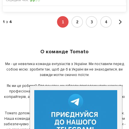
Середній чек:
1
з
4
1
2
3
4
О команде Tomato
Ми - це невелика команда ентузіастів з України. Ми поставили перед
собою місію: зробити так, щоб де б в Україні ви не знаходилися, ви
завжди могли смачно поїсти.
Як ми це робимо? Для початку, ми зібрали приголомшливу команду
професіоналів - фахівців з дизайну, програмування, маркетингу,
копірайтерів, а за сумісництвом - любителів гарної їжі. З їх допомогою
ми створили Томато.
Томато допомагає своїм користувачам знайти цікаві місця неподалік.
Наша команда регулярно зв'язується з ресторанами - таким чином ми
забезпечуємо актуальність інформації. Друга частина нашої команди -