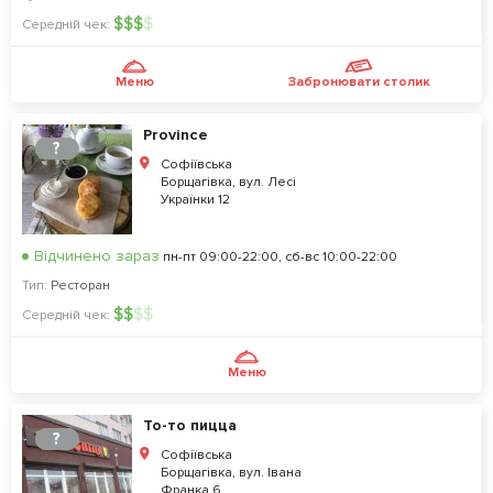
$
$
$
$
Середній чек:
Меню
Забронювати столик
Province
?
Софіївська
Борщагівка, вул. Лесі
Українки 12
Відчинено зараз
пн-пт 09:00-22:00, сб-вс 10:00-22:00
Тип:
Ресторан
$
$
$
$
Середній чек:
Меню
То-то пицца
?
Софіївська
Борщагівка, вул. Івана
Франка 6