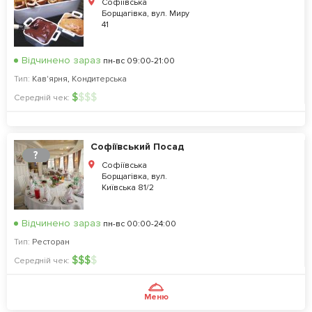
Софіївська
Борщагівка, вул. Миру
41
Відчинено зараз
пн-вс 09:00-21:00
Тип:
Кав'ярня
,
Кондитерська
$
$
$
$
Середній чек:
Софіївський Посад
?
Софіївська
Борщагівка, вул.
Київська 81/2
Відчинено зараз
пн-вс 00:00-24:00
Тип:
Ресторан
$
$
$
$
Середній чек:
Меню