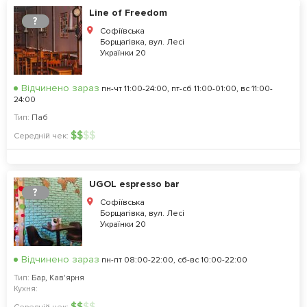
Line of Freedom
?
Софіївська
Борщагівка, вул. Лесі
Українки 20
Відчинено зараз
пн-чт 11:00-24:00, пт-сб 11:00-01:00, вс 11:00-
24:00
Тип:
Паб
$
$
$
$
Середній чек:
UGOL espresso bar
?
Софіївська
Борщагівка, вул. Лесі
Українки 20
Відчинено зараз
пн-пт 08:00-22:00, сб-вс 10:00-22:00
Тип:
Бар
,
Кав'ярня
Кухня:
$
$
$
$