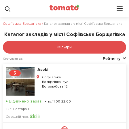
Софіївська Борщагівка
/
Каталог закладів у місті Софіївська Борщагівка
Каталог закладів у місті Софіївська Борщагівка
Фільтри
Рейтингу
Сортувати за:
Asobi
5
Софіївська
Борщагівка, вул.
Боголюбова 12
Відчинено зараз
пн-вс 11:00-22:00
Тип:
Ресторан
$
$
$
$
Середній чек: