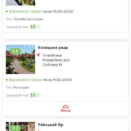
Відчинено зараз
пн-вс 10:00-22:00
Тип:
Онлайн ресторан
$
$
$
$
Середній чек:
Козацька рада
3.5
Софіївська
Борщагівка, вул.
Соборна 14
Відчинено зараз
пн-вс 11:00-23:00
Тип:
Ресторан
$
$
$
$
Середній чек:
Меню
Райський Яр
3.3