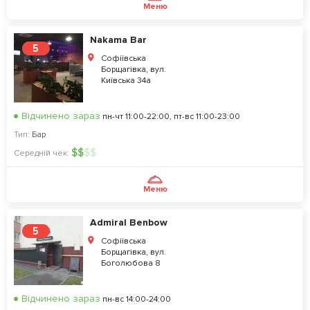
Меню
Nakama Bar
5
Софіївська
Борщагівка, вул.
Київська 34а
Відчинено зараз
пн-чт 11:00-22:00, пт-вс 11:00-23:00
Тип:
Бар
$
$
$
$
Середній чек:
Меню
Admiral Benbow
5
Софіївська
Борщагівка, вул.
Боголюбова 8
Відчинено зараз
пн-вс 14:00-24:00