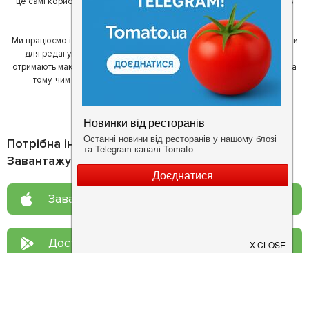
це самі користувачі, які діляться своїми враженнями і допомагають
один одному у виборі кращих місць.
Ми працюємо і з ресторанами. Для них ми надаємо зручні інструменти
для редагування інформації про себе - в результаті відвідувачі
отримають максимум інформації, а ресторан зможе зосередитися на
тому, чим він любить займатися більше всього - смачній їжі.
Потрібна інформація про заклад?
Завантажуйте додаток!
Завантажте у
App Store
Доступно у
Google Play