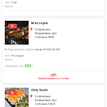
Тип:
Паб
Кухня:
М’ясторія
5
Софіївська
Борщагівка, вул.
Соборна 140А
Відчинено зараз
пн-вс 10:00-22:00
Тип:
Ресторан
Кухня:
$
$
$
$
Середній чек:
Забронювати столик
Only Sushi
5
Софіївська
Борщагівка, вул.
Соборна 105/4