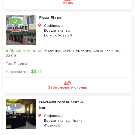
Меню
Pizza Place
3
Софіївська
Борщагівка, вул.
Боголюбова 20
Відчинено зараз
пн-чт 11:00-23:00, пт-сб 11:00-24:00, вс 11:00-
23:00
Тип:
Піцерія
$
$
$
$
Середній чек:
Забронювати столик
HANAMI restaurant &
?
bar
Софіївська
Борщагівка, вул. Івана
Франка 6