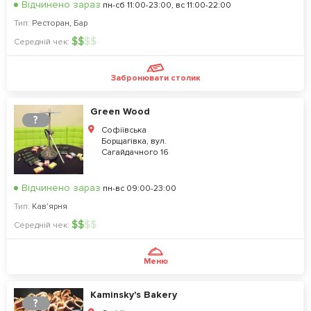
Відчинено зараз
пн-сб 11:00-23:00, вс 11:00-22:00
Тип:
Ресторан
,
Бар
$
$
$
$
Середній чек:
Забронювати столик
Green Wood
?
Софіївська
Борщагівка, вул.
Сагайдачного 16
Відчинено зараз
пн-вс 09:00-23:00
Тип:
Кав'ярня
$
$
$
$
Середній чек:
Меню
Kaminsky's Bakery
?