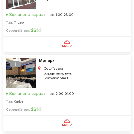
Відчинено зараз
пн-вс 11:00-23:00
Тип:
Піцерія
$
$
$
$
Середній чек:
Меню
Монарх
?
Софіївська
Борщагівка, вул.
Боголюбова 8
Відчинено зараз
пн-вс 12:00-01:00
Тип:
Кафе
$
$
$
$
Середній чек:
Меню