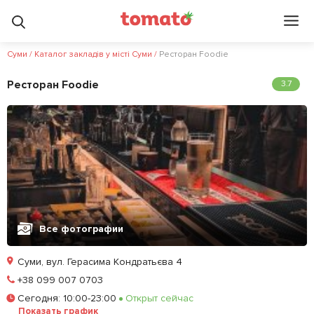
Суми
/
Каталог закладів у місті Суми
/
Ресторан Foodie
Ресторан Foodie
3.7
Все фотографии
Суми, вул. Герасима Кондратьєва 4
Позвонить
+38 099 007 0703
Сегодня
:
10:00-23:00
Открыт сейчас
Залишити відгук
У закладки
Показать график