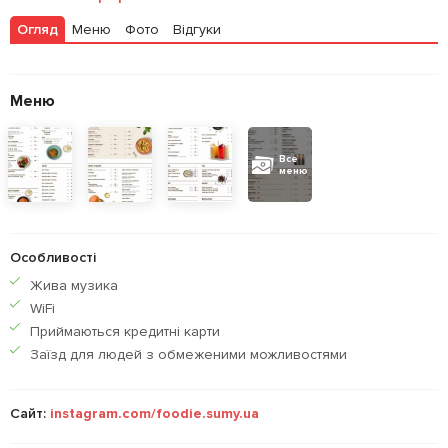
Огляд
Меню
Фото
Відгуки
Меню
Все
меню
Особливості
Жива музика
WiFi
Приймаються кредитнi карти
Заїзд для людей з обмеженими можливостями
Сайт:
instagram.com/foodie.sumy.ua