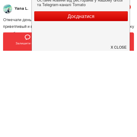
5
Yana L.
Отмечали день рождение, кухня супер,ничего лишнего,персонал
приветливый и внимательный,огромное спасибо за ребра 🥰,за музыку
и вообще в целом атмосфера превосходная,наши гости уехали в
полнейшем восторге,хочу повтор дня рожденья!!!Ещё раз Огромное
Залишити відгук
Позвонить
У закладки
спасибо всем кто работает в этом райском уголке,успехов Вам в
вашей работе,и ещё хочу заметить что в Foodie все делается с
любовью я это почувствовала лично на себе,я рекомендую всем это
замечательное место для отдыха
5
Аліна D.
Лучшее заведение в Сумах, Европейский уровень!) Быстро,четко и
качественно. Была не раз и прийду ещё не один) советую камбалу и
салат из тыквы, в восторге)
2
Pavlo M.
Худшее обслуживание в городе, если не сказать большего.
Ожидание заказа очень долгое, о чем никто не предупреждает.