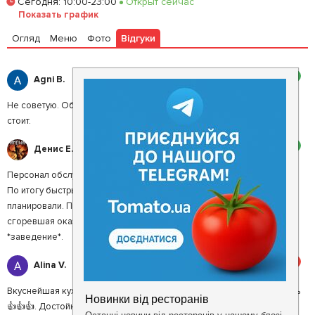
Сегодня
:
10:00-23:00
Открыт сейчас
Залишити відгук
У закладки
Показать график
Огляд
Меню
Фото
Відгуки
2
Agni B.
Не советую. Обслуживание ужасное, а потраченное время того не
стоит.
2
Денис Е.
Персонал обслуживал быстро, но не сказал время ожидания пиццы.
По итогу быстрый перекус продлился намного дольше чем
планировали. Пиццу ждали 30 минут, а она ещё и полностью
сгоревшая оказалась. Никому не советую, больше ни ногой в это
*заведение*.
5
Alina V.
Вкуснейшая кухня, приятная атмосфера, обслуживание понравилось
👍👍👍. Достойное новое заведение! Бургеры 🥰🥰🥰🥰🥰🥰🥰