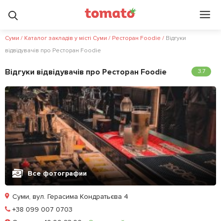
Суми
/
Каталог закладів у місті Суми
/
Ресторан Foodie
/
Відгуки
відвідувачів про Ресторан Foodie
Відгуки відвідувачів про Ресторан Foodie
3.7
Все фотографии
Суми, вул. Герасима Кондратьєва 4
Позвонить
+38 099 007 0703