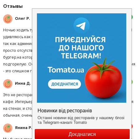
Отзывы
2
Олег Р.
Ночью ходить туда не рекомендую, так как туда ходит одно быдло. Я
удивляюсь как персонал сам справляется с буйными посетителями,
так как администрации не наблюдал. Либо её вообще нет, либо
просто отсутствует во время роботы. По поводу еды: заказали
бургер,на который ждали больше 40 мин. А рыбу вообще принесли
подгорелую. Официанты немного путают меню. Вообщем, ресторация
- это слишком громко сказано.
3
Инна Д.
Это не ресторан. Я так ничего и не поняла! Обычное не дорогое
кафе. Интерьер это вообще отдельная тема, его просто нет! Вензеля
на стенах, и столы с греческим орнаментом))). Пусто, скучно, кухня
обычная, очень просто!
5
Янина Р.