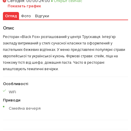
Сегодня
:
00:00-24:00
Открыт сейчас
Залишити відгук
У закладки
Показать график
Огляд
Фото
Відгуки
Опис
Ресторан «Black Fox» розташований у центрі Трускавця. Інтер'єр
закладу витриманий у стилі сучасної класики та оформлений у
пастельних бежевих відтінках. У меню представлені популярні страви
європейської та української кухонь. Фірмові страви: стейк, піца на
тонкому тісті від шефа, домашня паста. Часто в ресторані
влаштовують тематичні вечірки.
Особливості
WiFi
Приводи
Сімейна вечеря