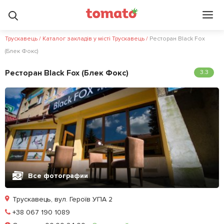
Трускавець
/
Каталог закладів у місті Трускавець
/
Ресторан Black Fox
(Блек Фокс)
Ресторан Black Fox (Блек Фокс)
3.3
Все фотографии
Трускавець, вул. Героїв УПА 2
Позвонить
+38 067 190 1089