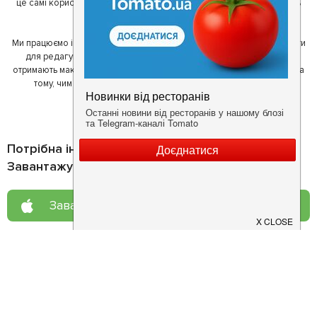
це самі користувачі, які діляться своїми враженнями і допомагають
один одному у виборі кращих місць.
Ми працюємо і з ресторанами. Для них ми надаємо зручні інструменти
для редагування інформації про себе - в результаті відвідувачі
отримають максимум інформації, а ресторан зможе зосередитися на
тому, чим він любить займатися більше всього - смачній їжі.
Потрібна інформація про заклад?
Завантажуйте додаток!
Завантажте у
App Store
Доступно у
Google Play