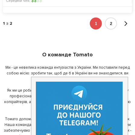
$
$
$
$
Середній чек:
1
з
2
1
2
О команде Tomato
Ми - це невелика команда ентузіастів з України. Ми поставили перед
собою місію: зробити так, щоб де б в Україні ви не знаходилися, ви
завжди могли смачно поїсти.
Як ми це робимо? Для початку, ми зібрали приголомшливу команду
професіоналів - фахівців з дизайну, програмування, маркетингу,
копірайтерів, а за сумісництвом - любителів гарної їжі. З їх допомогою
ми створили Томато.
Томато допомагає своїм користувачам знайти цікаві місця неподалік.
Наша команда регулярно зв'язується з ресторанами - таким чином ми
забезпечуємо актуальність інформації. Друга частина нашої команди -