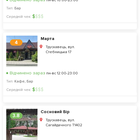
пн-вс 10:00-23:00
Тип:
Бар
$
$
$
$
Середній чек:
Марта
4
Трускавець, вул.
Стебницька 17
Відчинено зараз
пн-вс 12:00-23:00
Тип:
Кафе
,
Бар
$
$
$
$
Середній чек:
Сосновий Бір
3.8
Трускавець, вул.
Сагайдачного Т1402