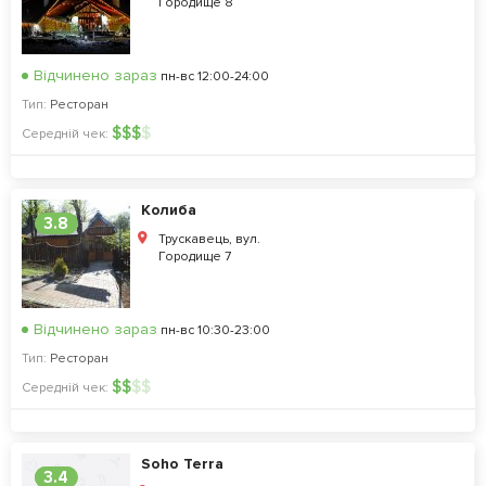
Городище 8
Відчинено зараз
пн-вс 12:00-24:00
Тип:
Ресторан
$
$
$
$
Середній чек:
Колиба
3.8
Трускавець, вул.
Городище 7
Відчинено зараз
пн-вс 10:30-23:00
Тип:
Ресторан
$
$
$
$
Середній чек:
Soho Terra
3.4