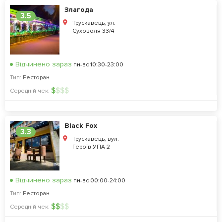
Злагода
3.5
Трускавець, ул.
Суховоля 33/4
Відчинено зараз
пн-вс 10:30-23:00
Тип:
Ресторан
$
$
$
$
Середній чек:
Black Fox
3.3
Трускавець, вул.
Героїв УПА 2
Відчинено зараз
пн-вс 00:00-24:00
Тип:
Ресторан
$
$
$
$
Середній чек: