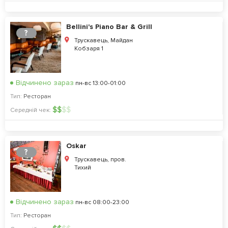
Bellini's Piano Bar & Grill
?
Трускавець, Майдан
Кобзаря 1
Відчинено зараз
пн-вс 13:00-01:00
Тип:
Ресторан
$
$
$
$
Середній чек:
Oskar
?
Трускавець, пров.
Тихий
Відчинено зараз
пн-вс 08:00-23:00
Тип:
Ресторан