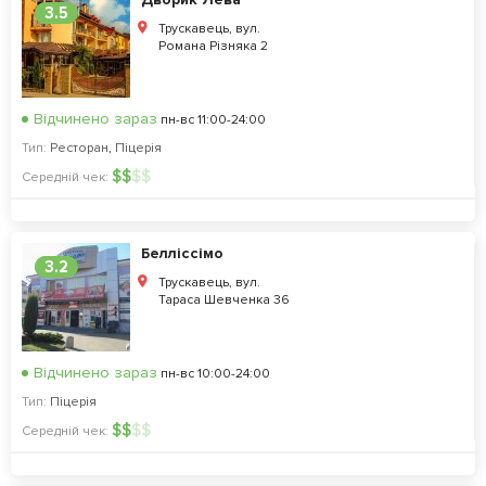
3.5
Трускавець, вул.
Романа Різняка 2
Відчинено зараз
пн-вс 11:00-24:00
Тип:
Ресторан
,
Піцерія
$
$
$
$
Середній чек:
Белліссімо
3.2
Трускавець, вул.
Тараса Шевченка 36
Відчинено зараз
пн-вс 10:00-24:00
Тип:
Піцерія
$
$
$
$
Середній чек: