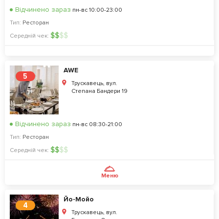
Відчинено зараз
пн-вс 10:00-23:00
Тип:
Ресторан
$
$
$
$
Середній чек:
AWE
5
Трускавець, вул.
Степана Бандери 19
Відчинено зараз
пн-вс 08:30-21:00
Тип:
Ресторан
$
$
$
$
Середній чек:
Меню
Йо-Мойо
4
Трускавець, вул.