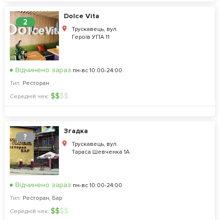
Dolce Vita
2
Трускавець, вул.
Героїв УПА 11
Відчинено зараз
пн-вс 10:00-24:00
Тип:
Ресторан
$
$
$
$
Середній чек:
Згадка
?
Трускавець, вул.
Тараса Шевченка 1А
Відчинено зараз
пн-вс 10:00-24:00
Тип:
Ресторан
,
Бар
$
$
$
$
Середній чек: