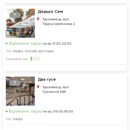
Дядько Сем
?
Трускавець, вул.
Тараса Шевченка 2
Відчинено зараз
пн-вс 11:00-22:00
Тип:
Кафе
,
Онлайн ресторан
$
$
$
$
Середній чек:
Два гуся
?
Трускавець, вул.
Суховоля 54А
Відчинено зараз
пн-вс 09:00-19:00
Тип:
Кафе