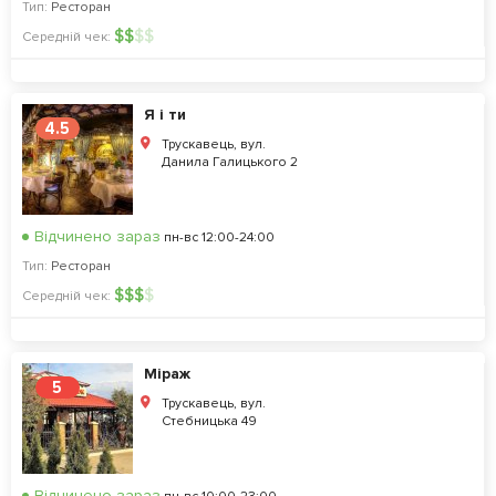
Тип:
Ресторан
$
$
$
$
Середній чек:
Я і ти
4.5
Трускавець, вул.
Данила Галицького 2
Відчинено зараз
пн-вс 12:00-24:00
Тип:
Ресторан
$
$
$
$
Середній чек:
Міраж
5
Трускавець, вул.
Стебницька 49
Відчинено зараз