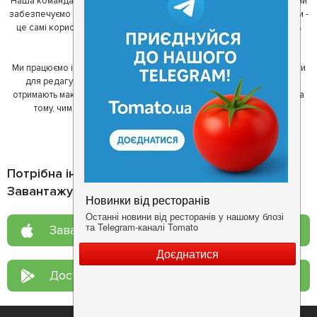
Наша команда регулярно зв'язується з ресторанами - таким чином ми
забезпечуємо актуальність інформації. Друга частина нашої команди -
це самі користувачі, які діляться своїми враженнями і допомагають
один одному у виборі кращих місць.
Ми працюємо і з ресторанами. Для них ми надаємо зручні інструменти
для редагування інформації про себе - в результаті відвідувачі
отримають максимум інформації, а ресторан зможе зосередитися на
тому, чим він любить займатися більше всього - смачній їжі.
Потрібна інформація про заклад?
Завантажуйте додаток!
Завантажте у
App Store
Доступно у
Google Play