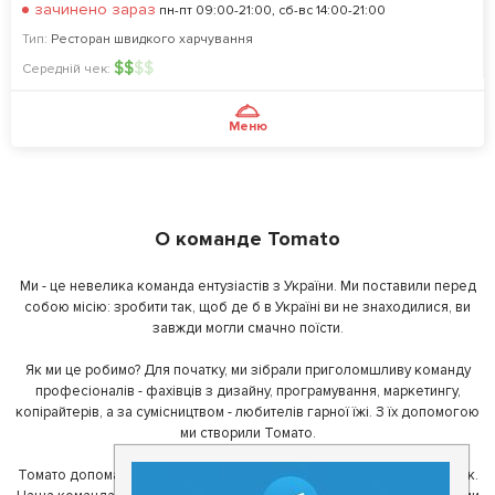
зачинено зараз
пн-пт 09:00-21:00, сб-вс 14:00-21:00
Тип:
Ресторан швидкого харчування
$
$
$
$
Середній чек:
Меню
О команде Tomato
Ми - це невелика команда ентузіастів з України. Ми поставили перед
собою місію: зробити так, щоб де б в Україні ви не знаходилися, ви
завжди могли смачно поїсти.
Як ми це робимо? Для початку, ми зібрали приголомшливу команду
професіоналів - фахівців з дизайну, програмування, маркетингу,
копірайтерів, а за сумісництвом - любителів гарної їжі. З їх допомогою
ми створили Томато.
Томато допомагає своїм користувачам знайти цікаві місця неподалік.