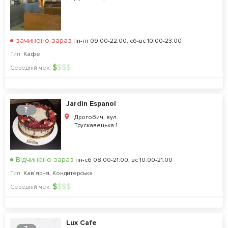
зачинено зараз
пн-пт 09:00-22:00, сб-вс 10:00-23:00
Тип:
Кафе
$
$
$
$
Середній чек:
Jardin Espanol
?
Дрогобич, вул.
Трускавецька 1
Відчинено зараз
пн-сб 08:00-21:00, вс 10:00-21:00
Тип:
Кав'ярня
,
Кондитерська
$
$
$
$
Середній чек:
Lux Cafe