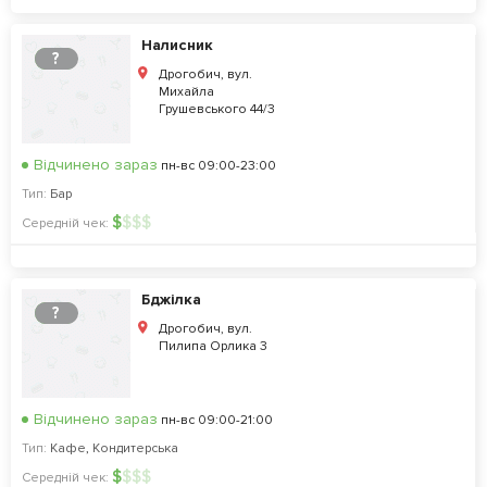
Налисник
?
Дрогобич, вул.
Михайла
Грушевського 44/3
Відчинено зараз
пн-вс 09:00-23:00
Тип:
Бар
$
$
$
$
Середній чек:
Бджілка
?
Дрогобич, вул.
Пилипа Орлика 3
Відчинено зараз
пн-вс 09:00-21:00
Тип:
Кафе
,
Кондитерська
$
$
$
$
Середній чек: