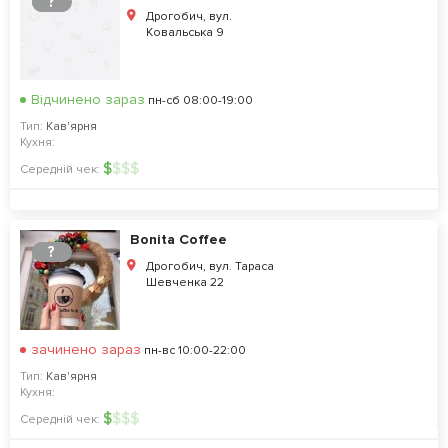
?
Дрогобич, вул.
Ковальська 9
Відчинено зараз
пн-сб 08:00-19:00
Тип:
Кав'ярня
Кухня:
$
$
$
$
Середній чек:
Bonita Coffee
?
Дрогобич, вул. Тараса
Шевченка 22
зачинено зараз
пн-вс 10:00-22:00
Тип:
Кав'ярня
Кухня:
$
$
$
$
Середній чек: