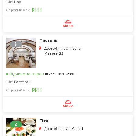
Тип:
Паб
$
$
$
$
Середній чек:
Меню
Пастель
?
Дрогобич, вул. Івана
Мазепи 22
Відчинено зараз
пн-вс 08:30-23:00
Тип:
Ресторан
$
$
$
$
Середній чек:
Меню
Тіта
2
Дрогобич, вул. Мала 1