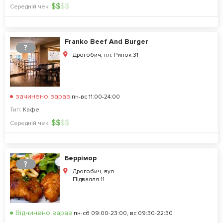
$
$
$
$
Середній чек:
Franko Beef And Burger
?
Дрогобич, пл. Ринок 31
зачинено зараз
пн-вс 11:00-24:00
Тип:
Кафе
$
$
$
$
Середній чек:
Беррімор
?
Дрогобич, вул.
Підвалля 11
Відчинено зараз
пн-сб 09:00-23:00, вс 09:30-22:30