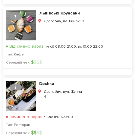
Львівські Круасани
?
Дрогобич, пл. Ринок 31
Відчинено зараз
пн-сб 08:00-21:00, вс 10:00-22:00
Тип:
Кафе
$
$
$
$
Середній чек:
Doshka
?
Дрогобич, вул. Жупна
4
зачинено зараз
пн-вс 11:00-23:00
Тип:
Ресторан
$
$
$
$
Середній чек: