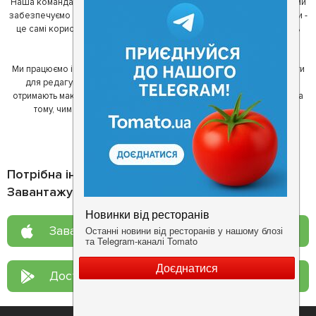
Наша команда регулярно зв'язується з ресторанами - таким чином ми
забезпечуємо актуальність інформації. Друга частина нашої команди -
це самі користувачі, які діляться своїми враженнями і допомагають
один одному у виборі кращих місць.
Ми працюємо і з ресторанами. Для них ми надаємо зручні інструменти
для редагування інформації про себе - в результаті відвідувачі
отримають максимум інформації, а ресторан зможе зосередитися на
тому, чим він любить займатися більше всього - смачній їжі.
Потрібна інформація про заклад?
Завантажуйте додаток!
Завантажте у
App Store
Доступно у
Google Play