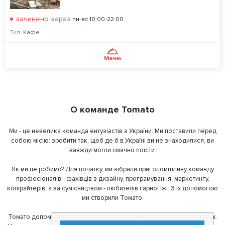
зачинено зараз
пн-вс 10:00-22:00
Тип:
Кафе
Меню
О команде Tomato
Ми - це невелика команда ентузіастів з України. Ми поставили перед
собою місію: зробити так, щоб де б в Україні ви не знаходилися, ви
завжди могли смачно поїсти.
Як ми це робимо? Для початку, ми зібрали приголомшливу команду
професіоналів - фахівців з дизайну, програмування, маркетингу,
копірайтерів, а за сумісництвом - любителів гарної їжі. З їх допомогою
ми створили Томато.
Томато допомагає своїм користувачам знайти цікаві місця неподалік.