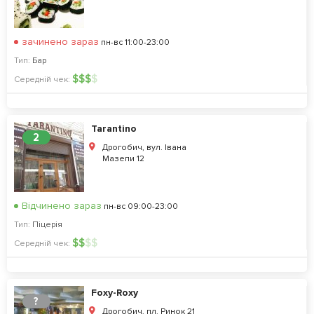
зачинено зараз
пн-вс 11:00-23:00
Тип:
Бар
$
$
$
$
Середній чек:
Tarantino
2
Дрогобич, вул. Івана
Мазепи 12
Відчинено зараз
пн-вс 09:00-23:00
Тип:
Піцерія
$
$
$
$
Середній чек:
Foxy-Roxy
?
Дрогобич, пл. Ринок 21