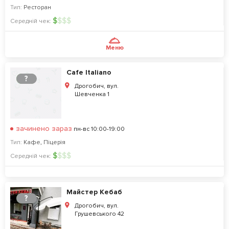
Тип:
Ресторан
$
$
$
$
Середній чек:
Меню
Cafe Italiano
?
Дрогобич, вул.
Шевченка 1
зачинено зараз
пн-вс 10:00-19:00
Тип:
Кафе
,
Піцерія
$
$
$
$
Середній чек:
Майстер Кебаб
?
Дрогобич, вул.
Грушевського 42