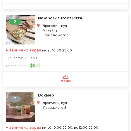
New York Street Pizza
2
Дрогобич, вул.
Михайла
Грушевського 59
зачинено зараз
пн-вс 10:00-23:00
Тип:
Кафе
,
Піцерія
$
$
$
$
Середній чек:
Меню
Вокмер
?
Дрогобич, вул.
Левицького 3
зачинено зараз
пн-сб 10:00-22:00, вс 12:00-22:00