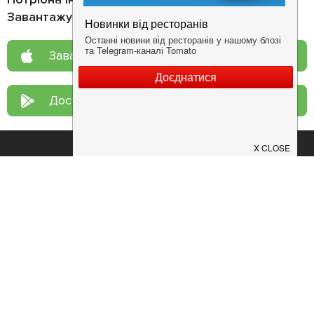
Завантажуйте додаток!
Завантажте у
App Store
Доступно у
Google Play
Про нас
Рецепт дня
Ресторанам
Новини
Контакти
Анонси
Куди піти
Здоров'я
Лайфхак
Мобільний додаток
Конфіденційність
Умови