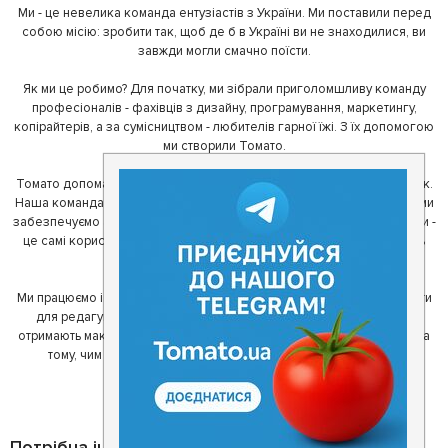
Ми - це невелика команда ентузіастів з України. Ми поставили перед
собою місію: зробити так, щоб де б в Україні ви не знаходилися, ви
завжди могли смачно поїсти.
Як ми це робимо? Для початку, ми зібрали приголомшливу команду
професіоналів - фахівців з дизайну, програмування, маркетингу,
копірайтерів, а за сумісництвом - любителів гарної їжі. З їх допомогою
ми створили Томато.
Томато допомагає своїм користувачам знайти цікаві місця неподалік.
Наша команда регулярно зв'язується з ресторанами - таким чином ми
забезпечуємо актуальність інформації. Друга частина нашої команди -
це самі користувачі, які діляться своїми враженнями і допомагають
один одному у виборі кращих місць.
Ми працюємо і з ресторанами. Для них ми надаємо зручні інструменти
для редагування інформації про себе - в результаті відвідувачі
отримають максимум інформації, а ресторан зможе зосередитися на
тому, чим він любить займатися більше всього - смачній їжі.
Потрібна інформація про заклад?