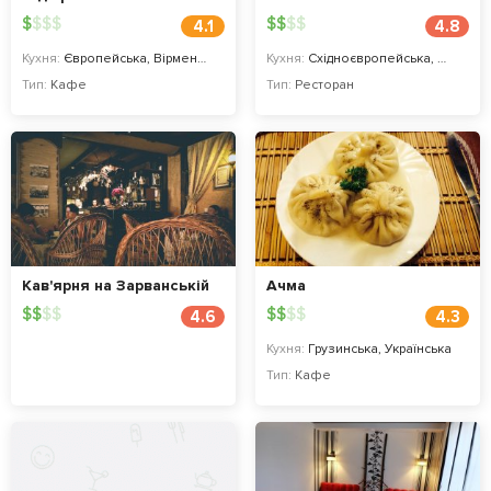
$
$
$
$
$
$
$
$
4.1
4.8
Кухня:
Європейська, Вірменська, Українська
Кухня:
Східноєвропейська, Українська
Тип:
Кафе
Тип:
Ресторан
Кав'ярня на Зарванській
Ачма
$
$
$
$
$
$
$
$
4.6
4.3
Кухня:
Грузинська, Українська
Тип:
Кафе