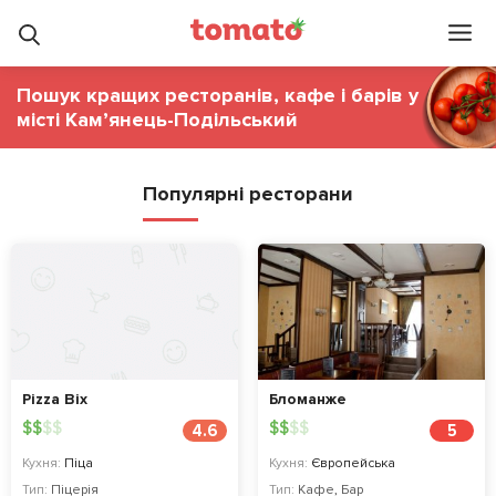
Пошук кращих ресторанів, кафе і барів у
місті Кам’янець-Подільський
Популярні ресторани
Pizza Bix
Бломанже
$
$
$
$
$
$
$
$
4.6
5
Кухня:
Піца
Кухня:
Європейська
Тип:
Піцерія
Тип:
Кафе
,
Бар