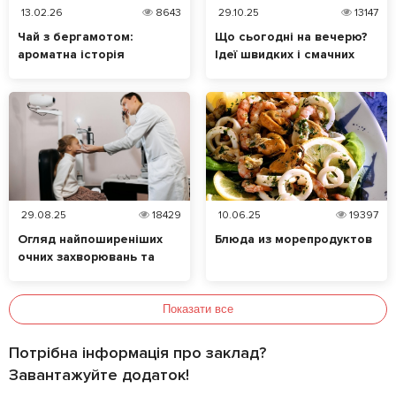
13.02.26
8643
29.10.25
13147
Чай з бергамотом:
Що сьогодні на вечерю?
ароматна історія
Ідеї швидких і смачних
таємничого цитруса
страв
29.08.25
18429
10.06.25
19397
Огляд найпоширеніших
Блюда из морепродуктов
очних захворювань та
їхніх симптомів. Які
продукти позитивно
впливають на зір?
Показати все
Потрібна інформація про заклад?
Завантажуйте додаток!