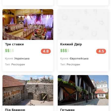
Три ставки
Княжий Двір
$
$
$
$
$
$
$
$
4.8
4.5
Кухня:
Українська
Кухня:
Європейська
Тип:
Ресторан
Тип:
Ресторан
Під Брамою
Гетьман