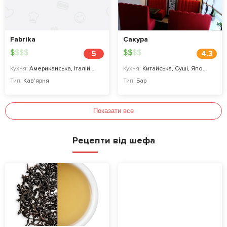
Fabrika
Сакура
$
$
$
$
$
$
$
$
5
4.3
Кухня:
Американська, Італійська, Фаст-фуд, Східнa
Кухня:
Китайська, Суші, Японська
Тип:
Кав'ярня
Тип:
Бар
Показати все
Рецепти від шефа