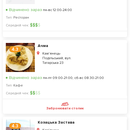
Відчинено зараз
пн-вс 12:00-24:00
Тип:
Ресторан
$
$
$
$
Середній чек:
Ачма
4.3
Кам’янець-
Подільський, вул.
Татарська 23
Відчинено зараз
пн-пт 09:00-21:00, сб-вс 08:30-21:00
Тип:
Кафе
$
$
$
$
Середній чек:
Забронювати столик
Козацька Застава
4.3