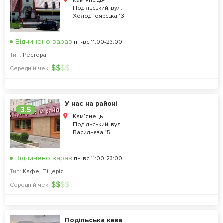
Кам’янець-
Подільський, вул.
Холодноярська 13
Відчинено зараз
пн-вс 11:00-23:00
Тип:
Ресторан
$
$
$
$
Середній чек:
У нас на районі
3.5
Кам’янець-
Подільський, вул.
Васильєва 15
Відчинено зараз
пн-вс 11:00-23:00
Тип:
Кафе
,
Піцерія
$
$
$
$
Середній чек:
Подільська кава