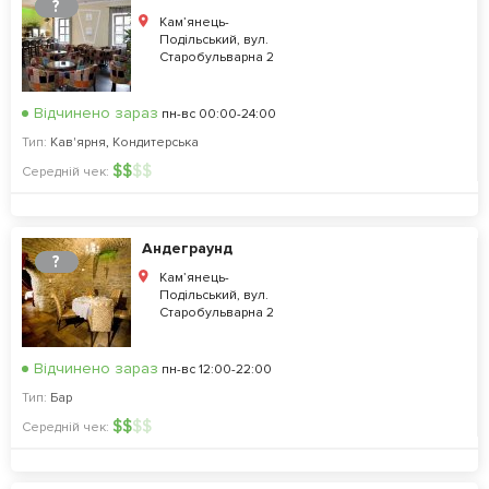
?
Кам’янець-
Подільський, вул.
Старобульварна 2
Відчинено зараз
пн-вс 00:00-24:00
Тип:
Кав'ярня
,
Кондитерська
$
$
$
$
Середній чек:
Андеграунд
?
Кам’янець-
Подільський, вул.
Старобульварна 2
Відчинено зараз
пн-вс 12:00-22:00
Тип:
Бар
$
$
$
$
Середній чек: