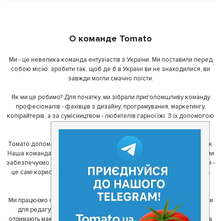
О команде Tomato
Ми - це невелика команда ентузіастів з України. Ми поставили перед
собою місію: зробити так, щоб де б в Україні ви не знаходилися, ви
завжди могли смачно поїсти.
Як ми це робимо? Для початку, ми зібрали приголомшливу команду
професіоналів - фахівців з дизайну, програмування, маркетингу,
копірайтерів, а за сумісництвом - любителів гарної їжі. З їх допомогою
ми створили Томато.
Томато допомагає своїм користувачам знайти цікаві місця неподалік.
Наша команда регулярно зв'язується з ресторанами - таким чином ми
забезпечуємо актуальність інформації. Друга частина нашої команди -
це самі користувачі, які діляться своїми враженнями і допомагають
один одному у виборі кращих місць.
Ми працюємо і з ресторанами. Для них ми надаємо зручні інструменти
для редагування інформації про себе - в результаті відвідувачі
отримають максимум інформації, а ресторан зможе зосередитися на