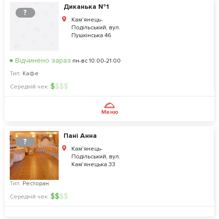
Диканька №1
?
Кам’янець-
Подільський, вул.
Пушкінська 46
Відчинено зараз
пн-вс 10:00-21:00
Тип:
Кафе
$
$
$
$
Середній чек:
Меню
Пані Анна
?
Кам’янець-
Подільський, вул.
Кам'янецька 33
Тип:
Ресторан
$
$
$
$
Середній чек: