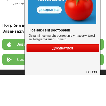
тому, чим він любить займатися більше всього - смачній їжі.
Потрібна інформація про заклад?
Завантажуйте додаток!
Завантажте у
App Store
Доступно у
Google Play
Про нас
Рецепт дня
Ресторанам
Новини
Контакти
Анонси