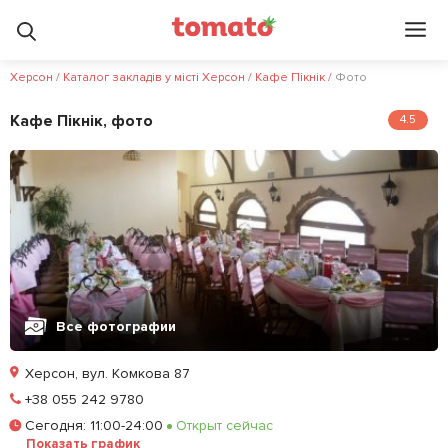
Херсон
/
Каталог закладів у місті Херсон
/
Кафе Пікнік
/
Фото
Кафе Пікнік, фото
4.5
Все фотографии
Херсон, вул. Комкова 87
Позвонить
+38 055 242 9780
Сегодня
:
11:00-24:00
Открыт сейчас
Залишити відгук
У закладки
Показать график