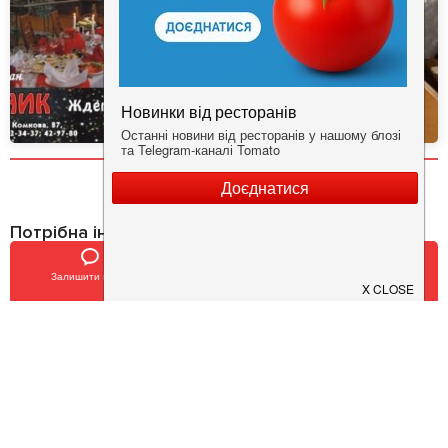
Потрібна інформація про заклад?
Завантажуйте додаток!
Залишити відгук
Позвонить
У закладки
Завантажте у
App Store
Доступно у
Google Play