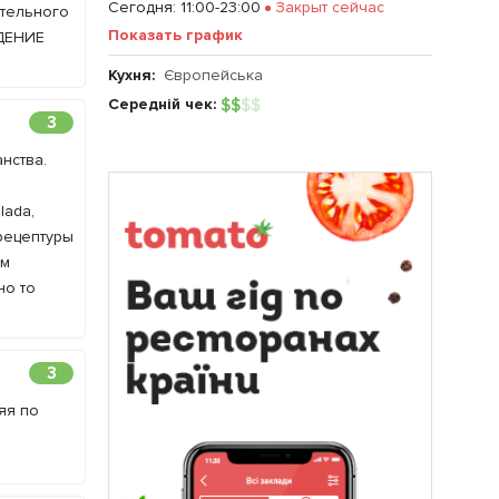
Сегодня
:
11:00-23:00
Закрыт сейчас
ительного
Показать график
ЕДЕНИЕ
Кухня:
Європейська
Середній чек:
$
$
$
$
3
нства.
lada,
рецептуры
ам
но то
3
яя по