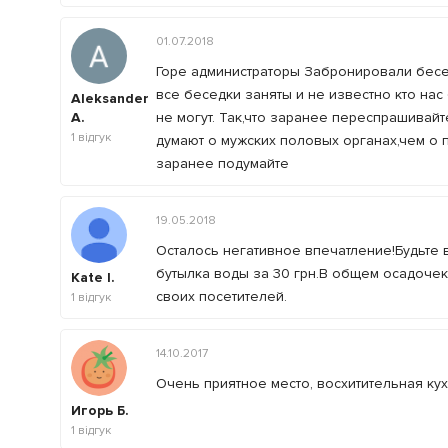
01.07.2018
Горе администраторы Забронировали бесед
все беседки заняты и не известно кто нас
Aleksander
A.
не могут. Так,что заранее переспрашивайт
1
відгук
думают о мужских половых органах,чем о по
заранее подумайте
19.05.2018
Осталось негативное впечатление!Будьте 
бутылка воды за 30 грн.В общем осадочек
Kate I.
своих посетителей.
1
відгук
14.10.2017
Очень приятное место, восхитительная ку
Игорь Б.
1
відгук