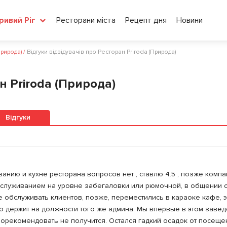
Ресторани міста
Рецепт дня
Новини
ривий Ріг
Природа)
/
Відгуки відвідувачів про Ресторан Priroda (Природа)
н Priroda (Природа)
Відгуки
анию и кухне ресторана вопросов нет , ставлю 4.5 , позже комп
обслуживанием на уровне забегаловки или рюмочной, в общении 
 обслуживать клиентов, позже, переместились в караоке кафе, э
о держит на должности того же админа. Мы впервые в этом завед
орекомендовать не получится. Остался гадкий осадок от посеще