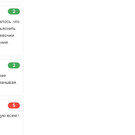
2
лось ,что
бъяснить
девочки
ение
2
чае
бманывая
5
ую всем !