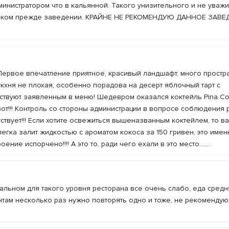
дминистратором что в кальянной. Такого унизительного и не уваж
 в каком прежде заведении. КРАЙНЕ НЕ РЕКОМЕНДУЮ ДАННОЕ ЗАВ
 Первое впечатление приятное, красивый ландшафт, много простра
укхня не плохая, особенно порадова на десерт яблочный тарт с
тствуют заявленным в меню! Шедевром оказался коктейль Pina Co
т!!! Контроль со стороны администрации в вопросе соблюдения 
ствует!!! Если хотите освежиться вышеназванным коктейлем, то в
легка залит жидкостью с ароматом кокоса за 150 гривен, это имен
ние испорчено!!!! А это то, ради чего ехали в это место.......
стальном для такого уровня ресторана все очень слабо, еда средн
нтам несколько раз нужно повторять одно и тоже, не рекомендую