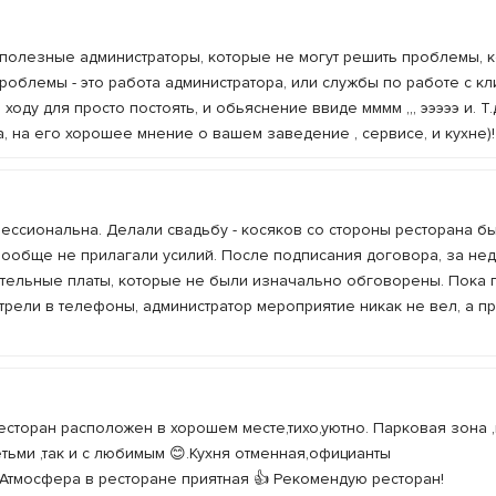
сполезные администраторы, которые не могут решить проблемы, 
облемы - это работа администратора, или службы по работе с кл
ходу для просто постоять, и обьяснение ввиде мммм ,,, эээээ и. Т.д
, на его хорошее мнение о вашем заведение , сервисе, и кухне)!
ессиональна. Делали свадьбу - косяков со стороны ресторана б
вообще не прилагали усилий. После подписания договора, за не
тельные платы, которые не были изначально обговорены. Пока г
трели в телефоны, администратор мероприятие никак не вел, а п
сторан расположен в хорошем месте,тихо,уютно. Парковая зона 
етьми ,так и с любимым 😊.Кухня отменная,официанты
Атмосфера в ресторане приятная 👍 Рекомендую ресторан!