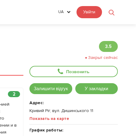
UA
Увійти
3.5
Закрыт сейчас
Позвонить
Залишити відгук
У закладки
2
Адрес:
анией
Кривий Ріг, вул. Дишинського 11
с
то
Показать на карте
ении и в
График работы:
ния