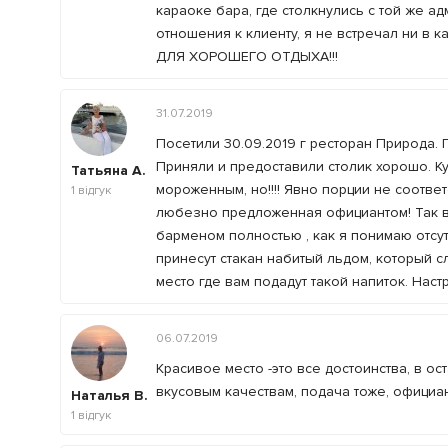
караоке бара, где столкнулись с той же а
отношения к клиенту, я не встречал ни
ДЛЯ ХОРОШЕГО ОТДЫХА!!!
31.07.2019
Посетили 30.09.2019 г ресторан Природа.
Приняли и предоставили столик хорошо. К
Татьяна А.
мороженным, но!!!! Явно порции не соотве
1
відгук
любезно предложенная официантом! Так во
барменом полностью , как я понимаю отсут
принесут стакан набитый льдом, который с
место где вам подадут такой напиток. Настрое
06.07.2019
Красивое место -это все достоинства, в о
вкусовым качествам, подача тоже, официа
Наталья В.
1
відгук