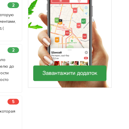
2
которую
иентами,
 (
2
ыло
делю до
ости
росто
5
,которая