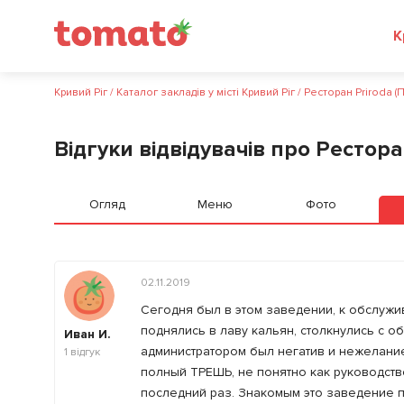
К
Кривий Ріг
/
Каталог закладів у місті Кривий Ріг
/
Ресторан Priroda (
Відгуки відвідувачів про Рестора
Огляд
Меню
Фото
02.11.2019
Сегодня был в этом заведении, к обслужив
поднялись в лаву кальян, столкнулись с 
Иван И.
администратором был негатив и нежелание
1
відгук
полный ТРЕШЬ, не понятно как руководств
последний раз. Знакомым это заведение п