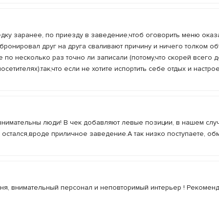
ку заранее, по приезду в заведение,чтоб оговорить меню оказа
 бронировал друг на друга сваливают причину и ничего толком о
е по несколько раз точно ли записали (потому,что скорей всего 
сетителях).так,что если не хотите испортить себе отдых и настро
внимательны люди! В чек добавляют левые позиции, в нашем слу
 остался,вроде приличное заведение.А так низко поступаете, о
хня, внимательный персонал и неповторимый интерьер ! Рекоменд