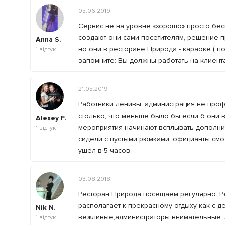
05.06.2019
Сервис не на уровне «хорошо» просто бе
создают они сами посетителям, решение пр
Anna S.
но они в ресторане Природа - караоке ( по 
1
відгук
запомните: Вы должны работать на клиента
21.05.2019
Работники ленивы, администрация не проф
столько, что меньше было бы если б они 
Alexey F.
мероприятия начинают всплывать дополни
1
відгук
сидели с пустыми рюмками, официанты смо
ушел в 5 часов.
03.08.2018
Ресторан Природа посещаем регулярно. Ре
располагает к прекрасному отдыху как с д
Nik N.
вежливые,администраторы внимательные. 
1
відгук