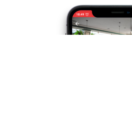
д?
но у
 Play