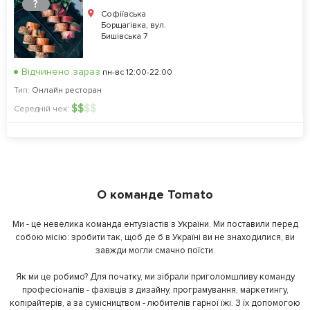
?
Софіївська
Борщагівка, вул.
Бишівська 7
Відчинено зараз
пн-вс 12:00-22:00
Тип:
Онлайн ресторан
$
$
$
$
Середній чек:
О команде Tomato
Ми - це невелика команда ентузіастів з України. Ми поставили перед
собою місію: зробити так, щоб де б в Україні ви не знаходилися, ви
завжди могли смачно поїсти.
Як ми це робимо? Для початку, ми зібрали приголомшливу команду
професіоналів - фахівців з дизайну, програмування, маркетингу,
копірайтерів, а за сумісництвом - любителів гарної їжі. З їх допомогою