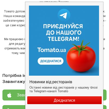
ми створили Томато.
Томато допомагає своїм користувачам знайти цікаві місця неподалік.
Наша команда регулярно зв'язується з ресторанами - таким чином ми
забезпечуємо актуальність інформації. Друга частина нашої команди -
це самі користувачі, які діляться своїми враженнями і допомагають
один одному у виборі кращих місць.
Ми працюємо і з ресторанами. Для них ми надаємо зручні інструменти
для редагування інформації про себе - в результаті відвідувачі
отримають максимум інформації, а ресторан зможе зосередитися на
тому, чим він любить займатися більше всього - смачній їжі.
Потрібна інформація про заклад?
Завантажуйте додаток!
Завантажте у
App Store