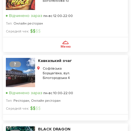
Боголюбова 10
Відчинено зараз
пн-вс 12:00-22:00
Тип:
Онлайн ресторан
$
$
$
$
Середній чек:
Меню
Кавказький очаг
?
Софіївська
Борщагівка, вул.
Білогородська 4
Відчинено зараз
пн-вс 10:00-22:00
Тип:
Ресторан
,
Онлайн ресторан
$
$
$
$
Середній чек:
BLACK DRAGON