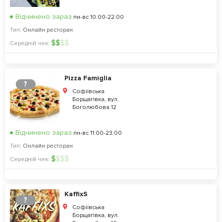
Відчинено зараз
пн-вс 10:00-22:00
Тип:
Онлайн ресторан
$
$
$
$
Середній чек:
Pizza Famiglia
?
Софіївська
Борщагівка, вул.
Боголюбова 12
Відчинено зараз
пн-вс 11:00-23:00
Тип:
Онлайн ресторан
$
$
$
$
Середній чек:
KaffixS
?
Софіївська
Борщагівка, вул.