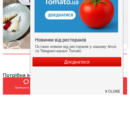
Потрібна інформація про заклад?
Завантажуйте додаток!
Залишити відгук
Позвонить
У закладки
Завантажте у
App Store
Доступно у
Google Play