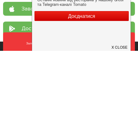
Завантажте у
App Store
Доступно у
Google Play
Залишити відгук
У закладки
Про нас
Рецепт дня
Ресторанам
Новини
Контакти
Анонси
Куди піти
Здоров'я
Лайфхак
Мобільний додаток
Конфіденційність
Умови
Додати заклад