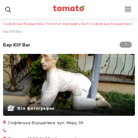
Софіївська Борщагівка
/
Каталог закладів у місті Софіївська Борщагівка
/
Бар Klif Bar
Бар Klif Bar
?
Все фотографии
Софіївська Борщагівка, вул. Миру 36
Залишити відгук
У закладки