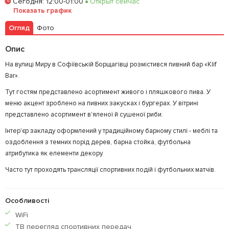
Сегодня
:
12:00-01:00
Открыт сейчас
Показать график
Огляд
Фото
Опис
На вулиці Миру в Софіївській Борщагівці розмістився пивний бар «Klif
Bar».
Тут гостям представлено асортимент живого і пляшкового пива. У
меню акцент зроблено на пивних закусках і бургерах. У вітрині
представлено асортимент в'яленої й сушеної риби.
Інтер'єр закладу оформлений у традиційному барному стилі - меблі та
оздоблення з темних порід дерев, барна стойка, футбольна
атрибутика як елементи декору.
Часто тут проходять трансляції спортивних подій і футбольних матчів.
Особливості
WiFi
ТВ перегляд спортивних передач