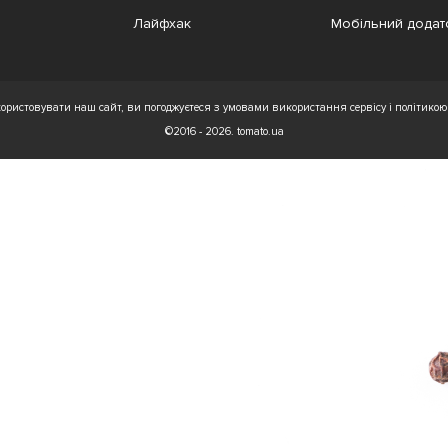
Лайфхак
Мобільний додат
ристовувати наш сайт, ви погоджуєтеся з умовами використання сервісу і політикою 
©2016 - 2026. tomato.ua