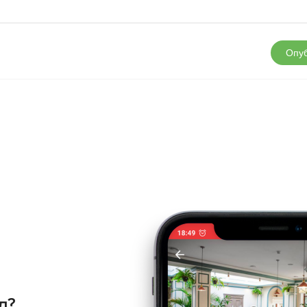
Опуб
д?