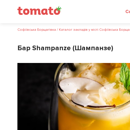
Софіївська Борщагівка
/
Каталог закладів у місті Софіївська Борща
Бар Shampanze (Шампанзе)