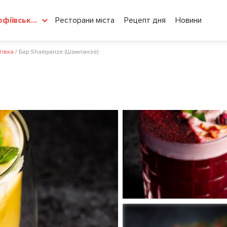
Ресторани міста
Рецепт дня
Новини
Софіївська Борщагівка
гівка
/
Бар Shampanze (Шампанзе)