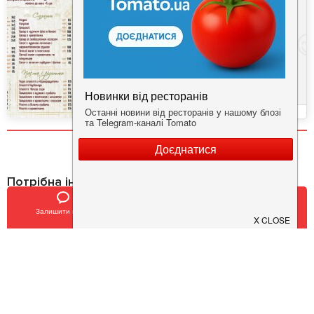
Потрібна інформація про заклад?
Завантажуйте додаток!
Залишити відгук
Позвонить
У закладки
Завантажте у
App Store
Доступно у
Google Play