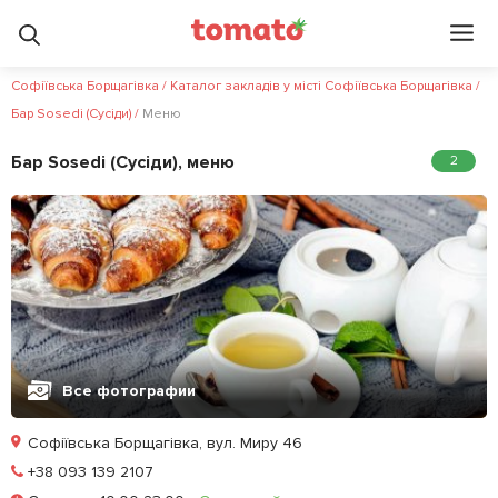
Софіївська Борщагівка
/
Каталог закладів у місті Софіївська Борщагівка
/
Бар Sosedi (Сусіди)
/
Меню
Бар Sosedi (Сусіди), меню
2
Все фотографии
Софіївська Борщагівка, вул. Миру 46
Позвонить
+38 093 139 2107