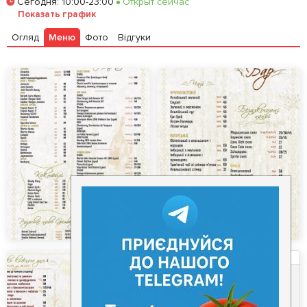
Сегодня
:
10:00-23:00
Открыт сейчас
Залишити відгук
У закладки
Показать график
Огляд
Меню
Фото
Відгуки