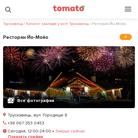
Трускавець
/
Каталог закладів у місті Трускавець
/
Ресторан Йо-Мойо
Ресторан Йо-Мойо
4
Все фотографии
Трускавець, вул. Городище 8
Позвонить
+38 067 353 0453
Сегодня
:
12:00-24:00
Закрыт сейчас
Залишити відгук
У закладки
Показать график