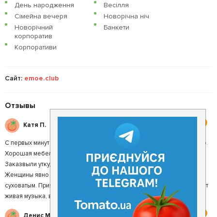
День народження
Весілля
Сімейна вечеря
Новорічна ніч
Новорічний
Банкети
корпоратив
Корпоративи
Сайт:
emoe.club
Отзывы
4
Катя П.
С первых минут чувствуешь тепло и уют. В интерьере все гармонично.
Хорошая мебель и посуда. Блюда выглядят очень аппетитно.
Заказвыли утку, салаты, спаржу с беконом, татен- понравилось.
Женщины явно оценят драники из свёклы - это нечто! Мясо было
суховатым. Приятное обслуживание, что очень радует всегда! Играет
живая музыка, внося атмосферу праздника. Советую вам посетить
4
Денис М.