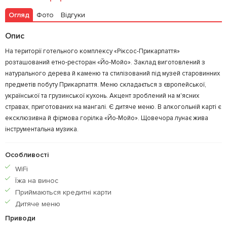
Огляд
Фото
Відгуки
Опис
На території готельного комплексу «Ріксос-Прикарпаття»
розташований етно-ресторан «Йо-Мойо». Заклад виготовлений з
натурального дерева й каменю та стилізований під музей старовинних
предметів побуту Прикарпаття. Меню складається з європейської,
української та грузинської кухонь. Акцент зроблений на м'ясних
стравах, приготованих на мангалі. Є дитяче меню. В алкогольній карті є
ексклюзивна й фірмова горілка «Йо-Мойо». Щовечора лунає жива
інструментальна музика.
Особливості
WiFi
Їжа на винос
Приймаються кредитнi карти
Дитяче меню
Приводи