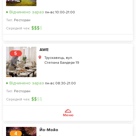
Відчинено зараз
пн-вс 10:00-21:00
Тип:
Ресторан
$
$
$
$
Середній чек:
AWE
5
Трускавець, вул.
Степана Бандери 19
Відчинено зараз
пн-вс 08:30-21:00
Тип:
Ресторан
$
$
$
$
Середній чек:
Меню
Йо-Мойо
4