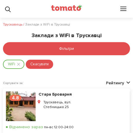
Трускавець
/
Заклади з WiFi в Трускавці
Заклади з WiFi в Трускавці
Фільтри
WiFi
Скасувати
Рейтингу
Сортувати за:
Стара Броварня
4.8
Трускавець, вул.
Стебницька 25
Відчинено зараз
пн-вс 12:00-24:00