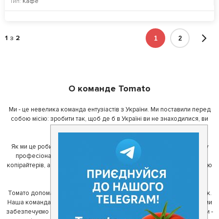
Тип:
Кафе
1
з
2
1
2
О команде Tomato
Ми - це невелика команда ентузіастів з України. Ми поставили перед
собою місію: зробити так, щоб де б в Україні ви не знаходилися, ви
завжди могли смачно поїсти.
Як ми це робимо? Для початку, ми зібрали приголомшливу команду
професіоналів - фахівців з дизайну, програмування, маркетингу,
копірайтерів, а за сумісництвом - любителів гарної їжі. З їх допомогою
ми створили Томато.
Томато допомагає своїм користувачам знайти цікаві місця неподалік.
Наша команда регулярно зв'язується з ресторанами - таким чином ми
забезпечуємо актуальність інформації. Друга частина нашої команди -