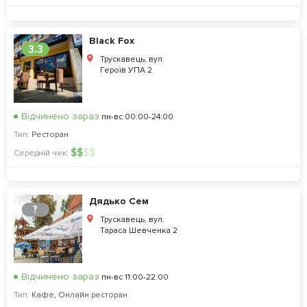
Black Fox
3.3
Трускавець, вул.
Героїв УПА 2
Відчинено зараз
пн-вс 00:00-24:00
Тип:
Ресторан
$
$
$
$
Середній чек:
Дядько Сем
?
Трускавець, вул.
Тараса Шевченка 2
Відчинено зараз
пн-вс 11:00-22:00
Тип:
Кафе
,
Онлайн ресторан