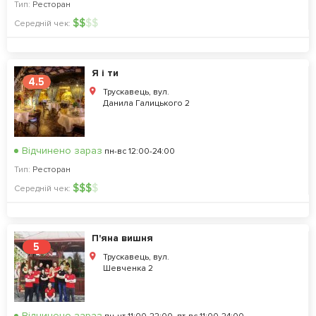
Тип:
Ресторан
$
$
$
$
Середній чек:
Я і ти
4.5
Трускавець, вул.
Данила Галицького 2
Відчинено зараз
пн-вс 12:00-24:00
Тип:
Ресторан
$
$
$
$
Середній чек:
П'яна вишня
5
Трускавець, вул.
Шевченка 2
Відчинено зараз