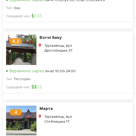
пн-чт 11:00-22:00, пт-вс 11:00-24:00
Тип:
Бар
$
$
$
$
Середній чек:
Вогні Баку
4.2
Трускавець, вул.
Дрогобицька 37
Відчинено зараз
пн-вс 10:00-24:00
Тип:
Ресторан
$
$
$
$
Середній чек:
Марта
4
Трускавець, вул.
Стебницька 17