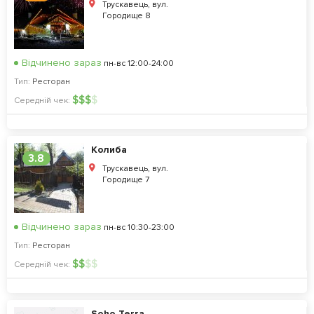
Трускавець, вул.
Городище 8
Відчинено зараз
пн-вс 12:00-24:00
Тип:
Ресторан
$
$
$
$
Середній чек:
Колиба
3.8
Трускавець, вул.
Городище 7
Відчинено зараз
пн-вс 10:30-23:00
Тип:
Ресторан
$
$
$
$
Середній чек:
Soho Terra