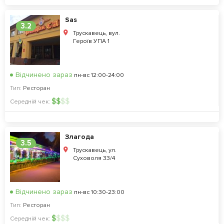
Sas
3.2
Трускавець, вул.
Героїв УПА 1
Відчинено зараз
пн-вс 12:00-24:00
Тип:
Ресторан
$
$
$
$
Середній чек:
Злагода
3.5
Трускавець, ул.
Суховоля 33/4
Відчинено зараз
пн-вс 10:30-23:00
Тип:
Ресторан
$
$
$
$
Середній чек: