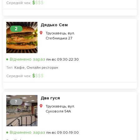
$
$
$
$
Середній чек:
Дядько Сем
2
Трускавець, вул.
Стебницька 27
Відчинено зараз
пн-вс 09:30-22:30
Тип:
Кафе
,
Онлайн ресторан
$
$
$
$
Середній чек:
Два гуся
?
Трускавець, вул.
Суховоля 54А
Відчинено зараз
пн-вс 09:00-19:00