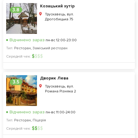
Козацький хутір
3.8
Трускавець, вул.
Дрогобицька 75
Відчинено зараз
пн-вс 12:00-23:00
Тип:
Ресторан
,
Заміський ресторан
$
$
$
$
Середній чек:
Дворик Лева
3.5
Трускавець, вул.
Романа Різняка 2
Відчинено зараз
пн-вс 11:00-24:00
Тип:
Ресторан
,
Піцерія
$
$
$
$
Середній чек: