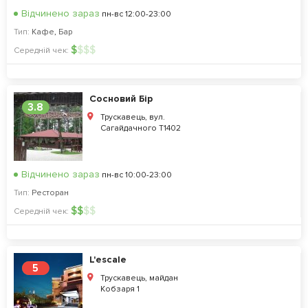
Відчинено зараз
пн-вс 12:00-23:00
Тип:
Кафе
,
Бар
$
$
$
$
Середній чек:
Сосновий Бір
3.8
Трускавець, вул.
Сагайдачного Т1402
Відчинено зараз
пн-вс 10:00-23:00
Тип:
Ресторан
$
$
$
$
Середній чек:
L'escale
5
Трускавець, майдан
Кобзаря 1