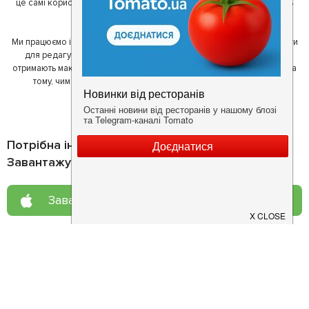
це самі користувачі, які діляться своїми враженнями і допомагають
один одному у виборі кращих місць.
Ми працюємо і з ресторанами. Для них ми надаємо зручні інструменти
для редагування інформації про себе - в результаті відвідувачі
отримають максимум інформації, а ресторан зможе зосередитися на
тому, чим він любить займатися більше всього - смачній їжі.
Потрібна інформація про заклад?
Завантажуйте додаток!
Завантажте у
App Store
Доступно у
Google Play