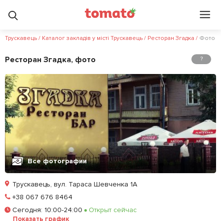
Трускавець
/
Каталог закладів у місті Трускавець
/
Ресторан Згадка
/
Фото
Ресторан Згадка, фото
?
Все фотографии
Трускавець, вул. Тараса Шевченка 1А
Позвонить
+38 067 676 8464
Сегодня
:
10:00-24:00
Открыт сейчас
Залишити відгук
У закладки
Показать график