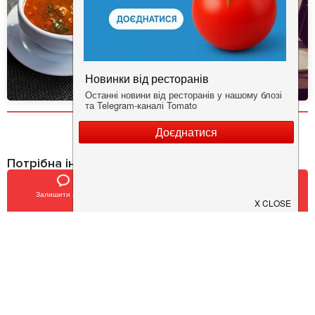
Потрібна інформація про заклад?
Завантажуйте додаток!
Залишити відгук
Позвонить
У закладки
Завантажте у
App Store
Доступно у
Google Play