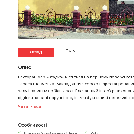
Фото
Огляд
Опис
Ресторан-бар «Згадка» міститься на першому поверсі гот
Тараса Шевченка. Заклад являє собою відреставрований
залу і затишних обідніх зон. Елегантний інтер'єр виконан
відтінки, ковані поручні сходів, м'які дивани й невеликі с
Читати все
Особливості
Відкритий майданчик/Літня
WiFi