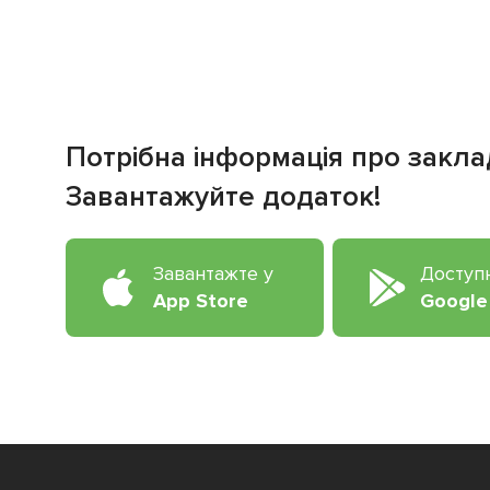
Потрібна інформація про закла
Завантажуйте додаток!
Завантажте у
Доступ
App Store
Google