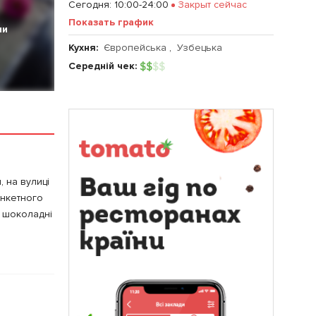
Сегодня
:
10:00-24:00
Закрыт сейчас
Показать график
ии
Кухня:
Європейська
,
Узбецька
Середній чек:
$
$
$
$
 на вулиці
енкетного
і шоколадні