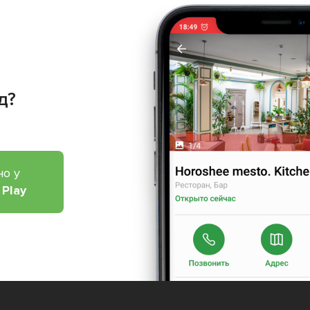
д?
но у
 Play