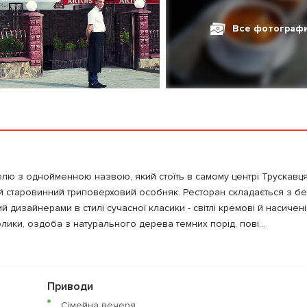
Все фотограф
елю з однойменною назвою, який стоїть в самому центрі Трускавця,
 старовинний триповерховий особняк. Ресторан складається з б
ий дизайнерами в стилі сучасної класики - світлі кремові й насичен
толики, оздоба з натурального дерева темних порід, пові...
Приводи
Сімейна вечеря