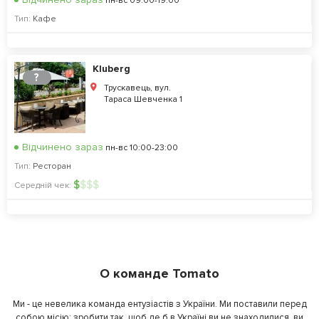
пн-вс 09:00-19:00
Тип:
Кафе
Kluberg
?
Трускавець, вул.
Тараса Шевченка 1
Відчинено зараз
пн-вс 10:00-23:00
Тип:
Ресторан
$
$
$
$
Середній чек:
О команде Tomato
Ми - це невелика команда ентузіастів з України. Ми поставили перед
собою місію: зробити так, щоб де б в Україні ви не знаходилися, ви