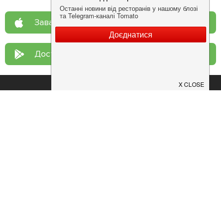
Завантажте у
App Store
Доступно у
Google Play
Про нас
Рецепт дня
Ресторанам
Новини
Контакти
Анонси
Куди піти
Здоров'я
Лайфхак
Мобільний додаток
Конфіденційність
Умови
Додати заклад