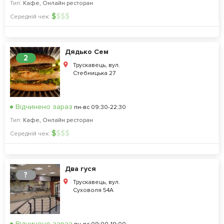
Тип:
Кафе
,
Онлайн ресторан
$
$
$
$
Середній чек:
Дядько Сем
2
Трускавець, вул.
Стебницька 27
Відчинено зараз
пн-вс 09:30-22:30
Тип:
Кафе
,
Онлайн ресторан
$
$
$
$
Середній чек:
Два гуся
?
Трускавець, вул.
Суховоля 54А
Відчинено зараз