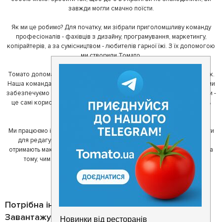
завжди могли смачно поїсти.
Як ми це робимо? Для початку, ми зібрали приголомшливу команду
професіоналів - фахівців з дизайну, програмування, маркетингу,
копірайтерів, а за сумісництвом - любителів гарної їжі. З їх допомогою
ми створили Томато.
Томато допомагає своїм користувачам знайти цікаві місця неподалік.
Наша команда регулярно зв'язується з ресторанами - таким чином ми
забезпечуємо актуальність інформації. Друга частина нашої команди -
це самі користувачі, які діляться своїми враженнями і допомагають
один одному у виборі кращих місць.
Ми працюємо і з ресторанами. Для них ми надаємо зручні інструменти
для редагування інформації про себе - в результаті відвідувачі
отримають максимум інформації, а ресторан зможе зосередитися на
тому, чим він любить займатися більше всього - смачній їжі.
Потрібна інформація про заклад?
Завантажуйте додаток!