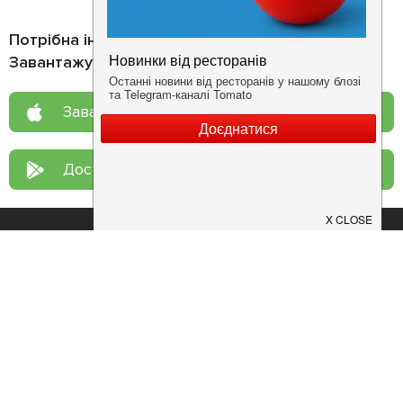
Потрібна інформація про заклад?
Завантажуйте додаток!
Завантажте у
App Store
Доступно у
Google Play
Про нас
Рецепт дня
Ресторанам
Новини
Контакти
Анонси
Куди піти
Здоров'я
Лайфхак
Мобільний додаток