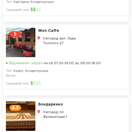
Тип:
Кав'ярня
,
Кондитерська
$
$
$
$
Середній чек:
Mon Caffe
5
Ужгород, вул. Льва
Толстого 27
Відчинено зараз
пн-сб 07:30-19:00, вс 08:00-18:00
Тип:
Кафе
,
Кондитерська
Кухня:
$
$
$
$
Середній чек:
Бондаренко
4.3
Ужгород, пл.
Жупанатська 1