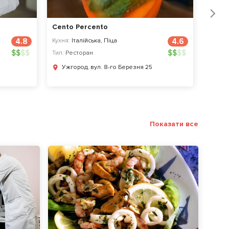
Next
Cento Percento
Passi
4.8
Кухня:
Італійська, Піца
4.6
Кухня:
$
$
$
$
$
$
$
$
Тип:
Ресторан
Тип:
Ка
Ужгород, вул. 8-го Березня 25
Ужг
Показати все