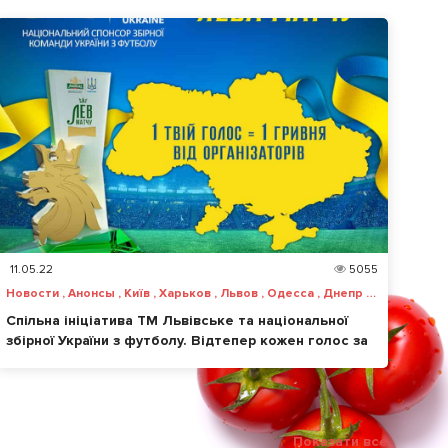
11.05.22
5055
Новости , Анонсы , Київ , Харьков , Львов , Одесса , Днепр , Запорожье , Винница , Чернигов , Черкассы , Ужгород , Херсон , Николаев
Спільна ініціатива ТМ Львівське та національної
збірної України з футболу. Відтепер кожен голос за
«Лева матчу» – це допомога українцям
Показати все