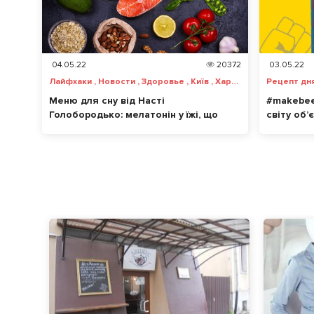
04.05.22
20372
03.05.22
Лайфхаки , Новости , Здоровье , Київ , Харьков , Львов , Одесса , Днепр , Запорожье , Винница , Чернигов , Черкассы , Ужгород , Херсон , Николаев
Меню для сну від Насті
#makebee
Голобородько: мелатонін у їжі, що
світу об
допоможе нормально спати
українця