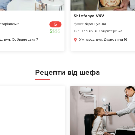
Shtefanyo V&V
таріанська
5
Кухня:
Французька
$
$
$
$
Тип:
Кав'ярня
,
Кондитерська
д, вул. Собранецька 7
Ужгород, вул. Духновича 16
Рецепти від шефа