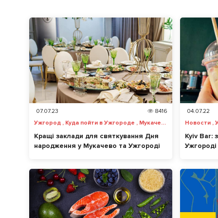
07.07.23
8416
04.07.22
Ужгород , Куда пойти в Ужгороде , Мукачево , Куди піти у Мукачево
Кращі заклади для святкування Дня
Kyiv Bar:
народження у Мукачево та Ужгороді
Ужгороді