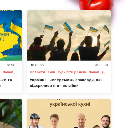
5055
10.05.22
5569
Новости , Анонсы , Київ , Харьков , Львов , Одесса , Днепр , Запорожье , Винница , Чернигов , Черкассы , Ужгород , Херсон , Николаев
Новости , Київ , Куди піти у Києві , Львов , Днепр , Куда пойти в Днепре , Куди піти у Львові , Ужгород , Куда пойти в Ужгороде
ьке та
Українці - непереможні: заклади, які
з
відкрилися під час війни
лос за