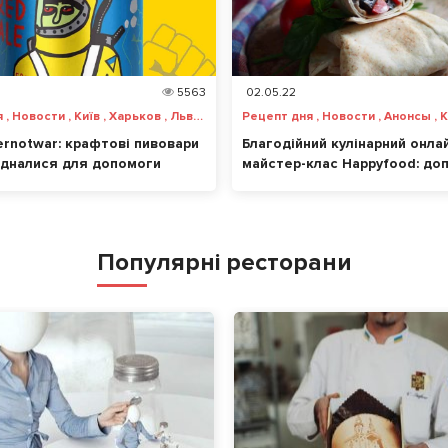
5563
02.05.22
Рецепт дня , Новости , Київ , Харьков , Львов , Одесса , Днепр , Запорожье , Винница , Чернигов , Черкассы , Ужгород , Херсон , Николаев
rnotwar: крафтові пивовари
Благодійний кулінарний онла
’єдналися для допомоги
майстер-клас Happyfood: до
м
українцям, які постраждали п
війни
Популярні ресторани