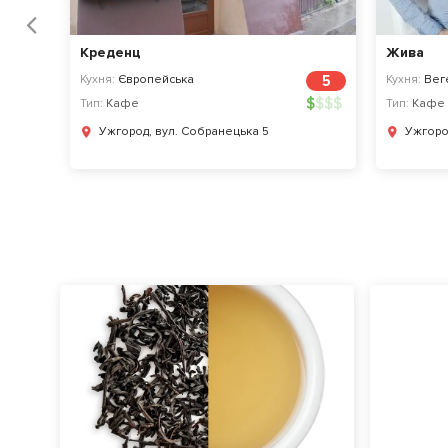
Previous
Креденц
Жива
5
Кухня:
Європейська
5
Кухня:
Веге
$
$
$
$
$
$
$
$
Тип:
Кафе
Тип:
Кафе
Ужгород, вул. Собранецька 5
Ужгоро