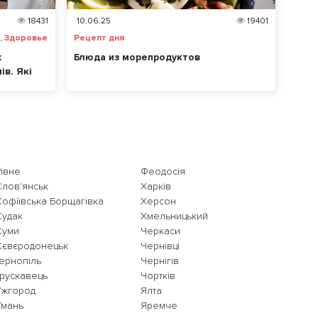
18431
10.06.25
19401
 , Здоровье
Рецепт дня
х
Блюда из морепродуктов
ів. Які
ь на зір?
Рівне
Феодосія
Слов'янськ
Харків
Софіївська Борщагівка
Херсон
Судак
Хмельницький
Суми
Черкаси
Сєвєродонецьк
Чернівці
Тернопіль
Чернігів
Трускавець
Чортків
Ужгород
Ялта
Умань
Яремче