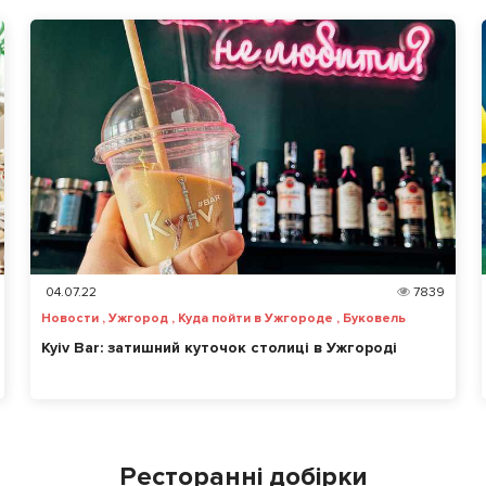
04.07.22
7839
Новости , Ужгород , Куда пойти в Ужгороде , Буковель
Kyiv Bar: затишний куточок столиці в Ужгороді
Ресторанні добірки