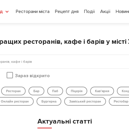
Ресторани міста
Рецепт дня
Події
Акції
Новин
д
ащих ресторанів, кафе і барів у міст
Зараз відкрито
Ресторан
Бар
Паб
Піцерія
Кав'ярня
Кон
Онлайн ресторан
Бургерна
Заміський ресторан
Рестобар
Актуальні статті