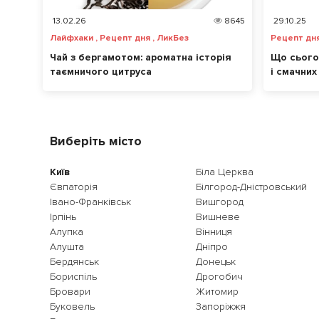
13.02.26
8645
29.10.25
Лайфхаки , Рецепт дня , ЛикБез
Рецепт дня
Чай з бергамотом: ароматна історія
Що сього
таємничого цитруса
і смачних
Виберіть місто
Київ
Біла Церква
Євпаторія
Білгород-Дністровський
Івано-Франківськ
Вишгород
Ірпінь
Вишневе
Алупка
Вінниця
Алушта
Дніпро
Бердянськ
Донецьк
Бориспіль
Дрогобич
Бровари
Житомир
Буковель
Запоріжжя