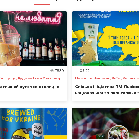
7839
11.05.22
Новости , Ужгород , Куда пойти в Ужгороде , Буковель
 затишний куточок столиці в
Спільна ініціатива ТМ Львівс
національної збірної України 
футболу. Відтепер кожен го
«Лева матчу» – це допомога
українцям