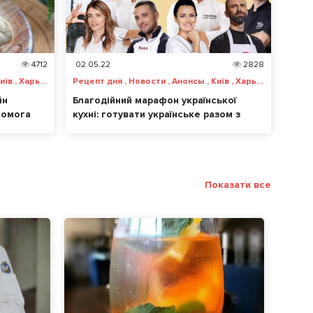
4712
02.05.22
2828
Рецепт дня , Новости , Анонсы , Київ , Харьков , Львов , Одесса , Днепр , Запорожье , Винница , Чернигов , Черкассы , Ужгород , Херсон , Николаев
Рецепт дня , Новости , Анонсы , Київ , Харьков , Львов , Одесса , Днепр , Запорожье , Винница , Чернигов , Черкассы , Ужгород , Херсон , Николаев
йн
Благодійний марафон української
помога
кухні: готувати українське разом з
ід час
відомими шефами та допомагати
країні – можливо все!
Показати все