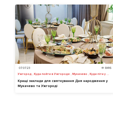
07.07.23
8416
Ужгород , Куда пойти в Ужгороде , Мукачево , Куди піти у Мукачево
Кращі заклади для святкування Дня народження у
Мукачево та Ужгороді