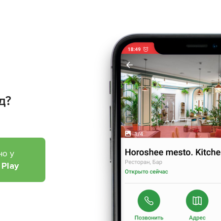
д?
но у
 Play