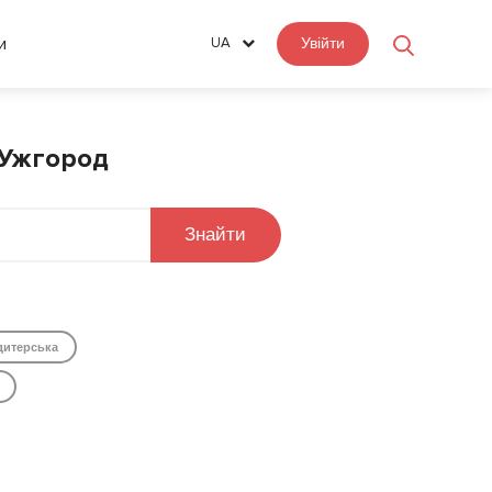
и
UA
Увійти
і Ужгород
Знайти
дитерська