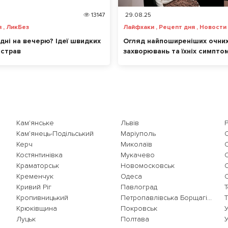
13147
29.08.25
 , ЛикБез
Лайфхаки , Рецепт дня , Новости
дні на вечерю? Ідеї швидких
Огляд найпоширеніших очни
 страв
захворювань та їхніх симптом
продукти позитивно впливают
Кам'янське
Львів
Кам’янець-Подільський
Маріуполь
Керч
Миколаїв
Костянтинівка
Мукачево
Краматорськ
Новомосковськ
Кременчук
Одеса
Кривий Ріг
Павлоград
Кропивницький
Петропавлівська Борщагівка
Крюківщина
Покровськ
Луцьк
Полтава