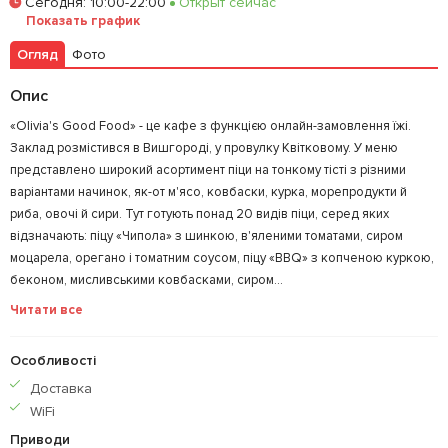
Сегодня
:
10:00-22:00
Открыт сейчас
Залишити відгук
У закладки
Показать график
Огляд
Фото
Опис
«Olivia's Good Food» - це кафе з функцією онлайн-замовлення їжі.
Заклад розмістився в Вишгороді, у провулку Квітковому. У меню
представлено широкий асортимент піци на тонкому тісті з різними
варіантами начинок, як-от м'ясо, ковбаски, курка, морепродукти й
риба, овочі й сири. Тут готують понад 20 видів піци, серед яких
відзначають: піцу «Чипола» з шинкою, в'яленими томатами, сиром
моцарела, орегано і томатним соусом, піцу «BBQ» з копченою куркою,
беконом, мисливськими ковбасками, сиром...
Читати все
Особливості
Доставка
WiFi
Приводи