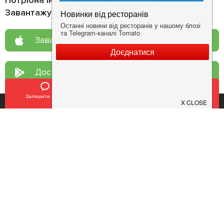
Потрібна інформація про заклад?
Завантажуйте додаток!
Завантажте у
App Store
Доступно у
Google Play
Залишити відгук
Позвонить
У закладки
Про нас
Рецепт дня
Ресторанам
Новини
Контакти
Анонси
Куди піти
Здоров'я
Лайфхак
Мобільний додаток
Конфіденційність
Умови