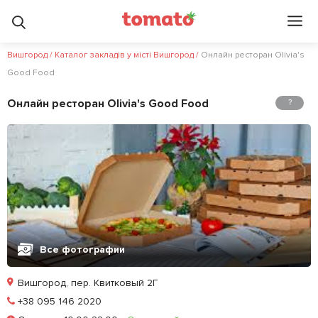
Вишгород
/
Каталог закладів у місті Вишгород
/
Онлайн ресторан Olivia's
Good Food
Онлайн ресторан Olivia's Good Food
?
Все фотографии
Вишгород, пер. Квитковый 2Г
Позвонить
+38 095 146 2020