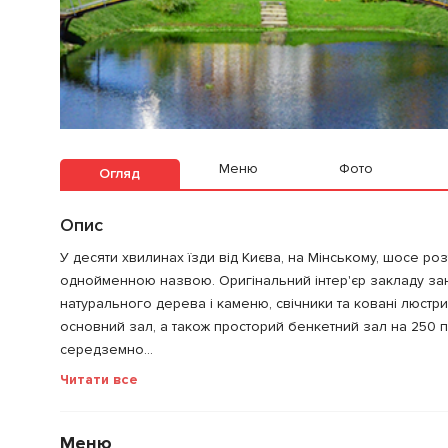
Меню
Фото
Огляд
Опис
У десяти хвилинах їзди від Києва, на Мінському, шосе р
однойменною назвою. Оригінальний інтер'єр закладу за
натурального дерева і каменю, свічники та ковані люстри
основний зал, а також просторий бенкетний зал на 250 пе
середземно...
Читати все
Меню