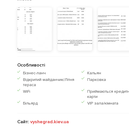
Особливості
Бiзнес-ланч
Кальян
Відкритий майданчик/Літня
Парковка
тераса
WiFi
Приймаються кредитн
карти
Більярд
VIP зала/кімната
Сайт:
vyshegrad.kiev.ua