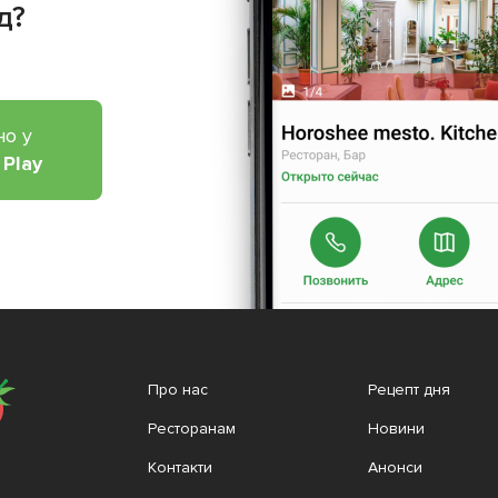
д?
но у
 Play
Про нас
Рецепт дня
Ресторанам
Новини
Контакти
Анонси