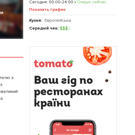
Сегодня
:
00:00-24:00
Открыт сейчас
Показать график
ии
Кухня:
Європейська
Середній чек:
$
$
$
$
отелю з
 з
невеликий
та