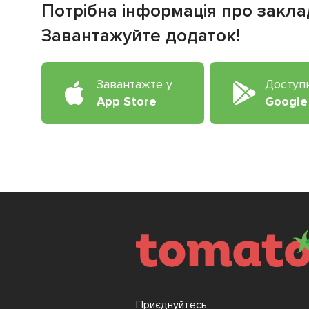
Потрібна інформація про закла
Завантажуйте додаток!
Завантажте у
Доступ
App Store
Google
Приєднуйтесь