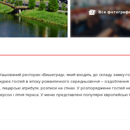
Все фотограф
озташований ресторан «Вишеград», який входить до складу замку-г
нурює гостей в епоху романтичного середньовіччя – оздоблення
, лицарські атрибути, розписи на стінах. У розпорядженні гостей 
рсон і літня тераса. У меню представлені популярні європейські 